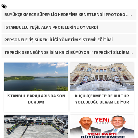
BÜYÜKÇEKMECE SÜPER LİG HEDEFİNE KENETLENDİ! PROTOKOL VE İŞ DÜNYASINDAN BASKETBOL TAKIMINA TAM DESTEK…
İSTANBULLU YEŞİL ALAN PROJELERİNE OY VERDİ
PERSONELE ‘İŞ SÜREKLİLİĞİ YÖNETİM SİSTEMİ’ EĞİTİMİ
TEPECİK DERNEĞİ’NDE İSİM KRİZİ BÜYÜYOR: “TEPECİK’İ SİLDİRMEYECEĞİZ”
İSTANBUL BARAJLARINDA SON
KÜÇÜKÇEKMECE’DE KÜLTÜR
DURUM!
YOLCULUĞU DEVAM EDİYOR