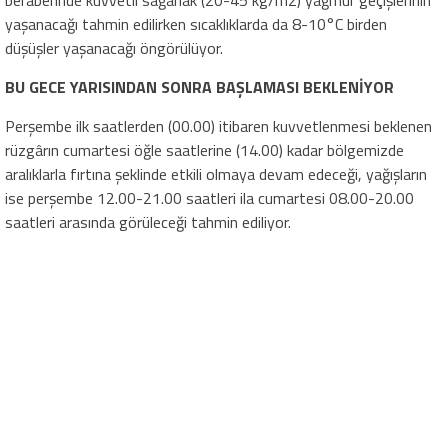
beraberinde kuvvetli sağanak (20-45 kg/m2) yağmur geçişlerinin
yaşanacağı tahmin edilirken sıcaklıklarda da 8-10°C birden
düşüşler yaşanacağı öngörülüyor.
BU GECE YARISINDAN SONRA BAŞLAMASI BEKLENİYOR
Perşembe ilk saatlerden (00.00) itibaren kuvvetlenmesi beklenen
rüzgârın cumartesi öğle saatlerine (14.00) kadar bölgemizde
aralıklarla fırtına şeklinde etkili olmaya devam edeceği, yağışların
ise perşembe 12.00-21.00 saatleri ila cumartesi 08.00-20.00
saatleri arasında görüleceği tahmin ediliyor.