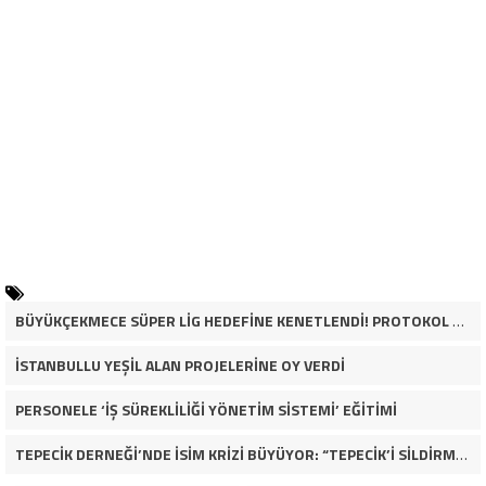
BÜYÜKÇEKMECE SÜPER LİG HEDEFİNE KENETLENDİ! PROTOKOL VE İŞ DÜNYASINDAN BASKETBOL TAKIMINA TAM DESTEK…
İSTANBULLU YEŞİL ALAN PROJELERİNE OY VERDİ
PERSONELE ‘İŞ SÜREKLİLİĞİ YÖNETİM SİSTEMİ’ EĞİTİMİ
TEPECİK DERNEĞİ’NDE İSİM KRİZİ BÜYÜYOR: “TEPECİK’İ SİLDİRMEYECEĞİZ”