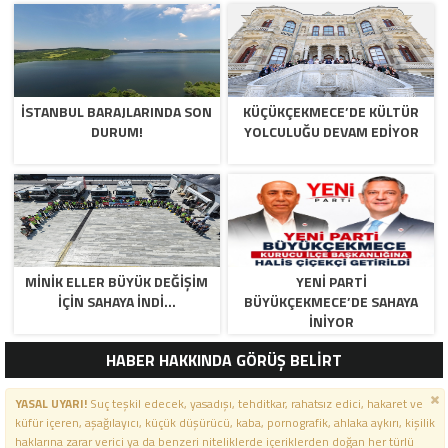
İSTANBUL BARAJLARINDA SON
KÜÇÜKÇEKMECE’DE KÜLTÜR
DURUM!
YOLCULUĞU DEVAM EDİYOR
MİNİK ELLER BÜYÜK DEĞİŞİM
YENİ PARTİ
İÇİN SAHAYA İNDİ…
BÜYÜKÇEKMECE’DE SAHAYA
İNİYOR
HABER HAKKINDA GÖRÜŞ BELİRT
YASAL UYARI!
Suç teşkil edecek, yasadışı, tehditkar, rahatsız edici, hakaret ve
küfür içeren, aşağılayıcı, küçük düşürücü, kaba, pornografik, ahlaka aykırı, kişilik
haklarına zarar verici ya da benzeri niteliklerde içeriklerden doğan her türlü