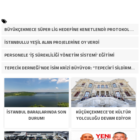
BÜYÜKÇEKMECE SÜPER LİG HEDEFİNE KENETLENDİ! PROTOKOL VE İŞ DÜNYASINDAN BASKETBOL TAKIMINA TAM DESTEK…
İSTANBULLU YEŞİL ALAN PROJELERİNE OY VERDİ
PERSONELE ‘İŞ SÜREKLİLİĞİ YÖNETİM SİSTEMİ’ EĞİTİMİ
TEPECİK DERNEĞİ’NDE İSİM KRİZİ BÜYÜYOR: “TEPECİK’İ SİLDİRMEYECEĞİZ”
İSTANBUL BARAJLARINDA SON
KÜÇÜKÇEKMECE’DE KÜLTÜR
DURUM!
YOLCULUĞU DEVAM EDİYOR