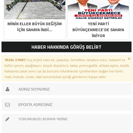
MİNİK ELLER BÜYÜK DEĞİŞİM
YENİ PARTİ
İÇİN SAHAYA İNDİ…
BÜYÜKÇEKMECE’DE SAHAYA
İNİYOR
HABER HAKKINDA GÖRÜŞ BELİRT
YASAL UYARI!
Suç teşkil edecek, yasadışı, tehditkar, rahatsız edici, hakaret ve
küfür içeren, aşağılayıcı, küçük düşürücü, kaba, pornografik, ahlaka aykırı, kişilik
haklarına zarar verici ya da benzeri niteliklerde içeriklerden doğan her türlü
mali, hukuki, cezai, idari sorumluluk içeriği gönderen kişiye aittir.