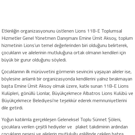
Etkinliğin organizasyonunu üstlenen Lions 118-E Toplumsal
Hizmetler Genel Yönetmen Danışmanı Emine Ümit Aksoy, toplum
hizmetinin Lions’un temel değerlerinden biri olduğunu belirterek,
çocukların ve ailelerinin mutluluğuna ortak olmanın kendileri için
büyük bir gurur olduğunu söyledi.
Çocuklarının ilk mürüvvetini görmenin sevincini yaşayan aileler ise,
böylesine anlamlı bir organizasyonda kendilerini yalnız bırakmayan
başta Emine Ümit Aksoy olmak üzere, katkı sunan 118-E Lions
Kulüpleri, gönüllü Lionlar, Büyükçekmece Albatros Lions Kulübü ve
Büyükçekmece Belediyesi’ne teşekkür ederek memnuniyetlerini
dile getirdi.
Yoğun katılımla gerçekleşen Geleneksel Toplu Sünnet Şöleni,
çocuklara verilen çeşitli hediyeler ve plaket takdiminin ardından
çocukların neşesi ve ailelerin mutluluğu eşliğinde çekilen hatıra