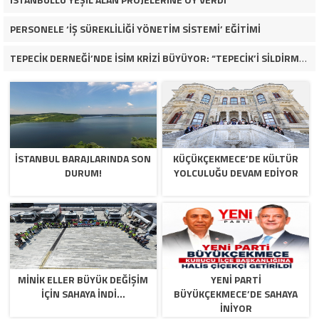
PERSONELE ‘İŞ SÜREKLİLİĞİ YÖNETİM SİSTEMİ’ EĞİTİMİ
TEPECİK DERNEĞİ’NDE İSİM KRİZİ BÜYÜYOR: “TEPECİK’İ SİLDİRMEYECEĞİZ”
İSTANBUL BARAJLARINDA SON
KÜÇÜKÇEKMECE’DE KÜLTÜR
DURUM!
YOLCULUĞU DEVAM EDİYOR
MİNİK ELLER BÜYÜK DEĞİŞİM
YENİ PARTİ
İÇİN SAHAYA İNDİ…
BÜYÜKÇEKMECE’DE SAHAYA
İNİYOR