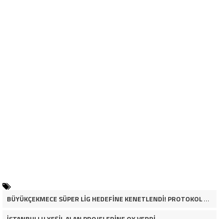
BÜYÜKÇEKMECE SÜPER LİG HEDEFİNE KENETLENDİ! PROTOKOL VE İŞ DÜNYASINDAN BASKETBOL TAKIMINA TAM DESTEK…
İSTANBULLU YEŞİL ALAN PROJELERİNE OY VERDİ