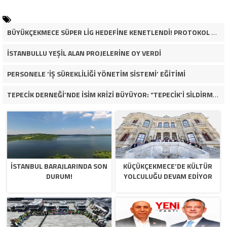
BÜYÜKÇEKMECE SÜPER LİG HEDEFİNE KENETLENDİ! PROTOKOL VE İŞ DÜNYASINDAN BASKETBOL TAKIMINA TAM DESTEK…
İSTANBULLU YEŞİL ALAN PROJELERİNE OY VERDİ
PERSONELE ‘İŞ SÜREKLİLİĞİ YÖNETİM SİSTEMİ’ EĞİTİMİ
TEPECİK DERNEĞİ’NDE İSİM KRİZİ BÜYÜYOR: “TEPECİK’İ SİLDİRMEYECEĞİZ”
İSTANBUL BARAJLARINDA SON
KÜÇÜKÇEKMECE’DE KÜLTÜR
DURUM!
YOLCULUĞU DEVAM EDİYOR