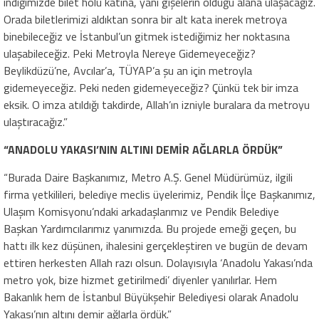
indiğimizde bilet holü katına, yani gişelerin olduğu alana ulaşacağız.
Orada biletlerimizi aldıktan sonra bir alt kata inerek metroya
binebileceğiz ve İstanbul’un gitmek istediğimiz her noktasına
ulaşabileceğiz. Peki Metroyla Nereye Gidemeyeceğiz?
Beylikdüzü’ne, Avcılar’a, TÜYAP’a şu an için metroyla
gidemeyeceğiz. Peki neden gidemeyeceğiz? Çünkü tek bir imza
eksik. O imza atıldığı takdirde, Allah’ın izniyle buralara da metroyu
ulaştıracağız.”
“ANADOLU YAKASI’NIN ALTINI DEMİR AĞLARLA ÖRDÜK”
“Burada Daire Başkanımız, Metro A.Ş. Genel Müdürümüz, ilgili
firma yetkilileri, belediye meclis üyelerimiz, Pendik İlçe Başkanımız,
Ulaşım Komisyonu’ndaki arkadaşlarımız ve Pendik Belediye
Başkan Yardımcılarımız yanımızda. Bu projede emeği geçen, bu
hattı ilk kez düşünen, ihalesini gerçekleştiren ve bugün de devam
ettiren herkesten Allah razı olsun. Dolayısıyla ‘Anadolu Yakası’nda
metro yok, bize hizmet getirilmedi’ diyenler yanılırlar. Hem
Bakanlık hem de İstanbul Büyükşehir Belediyesi olarak Anadolu
Yakası’nın altını demir ağlarla ördük.”