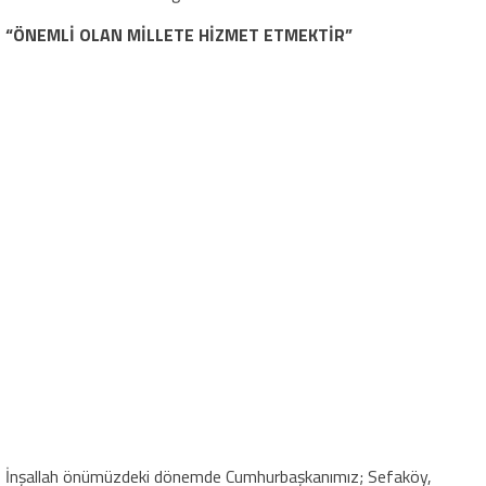
“ÖNEMLİ OLAN MİLLETE HİZMET ETMEKTİR”
İnşallah önümüzdeki dönemde Cumhurbaşkanımız; Sefaköy,