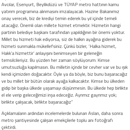
Avcılar, Esenyurt, Beylikdüzü ve TÜYAP metro hattının kamu
yatırım programına alınmasını imzalayacak. Hazine Bakanımız
onay verecek, biz de krediyi temin ederek bu yıl içinde temeli
atacağız. Önemli olan millete hizmet etmektir. Hizmetin hangi
partinin belediye başkanı tarafından yapıldığının bir önemi yoktur.
Millet bu hizmeti hak ediyorsa, siz de halkın ayağına giderek bu
hizmeti sunmakla mükellefsiniz. Çünkü bizler, ‘Halka hizmet,
Hakk’a hizmettir’ anlayışını benimseyen bir geleneğin
temsilcileriyiz. Bu yüzden her zaman söylüyorum: Kimse
umutsuzluğa kapılmasın. Bu milletin içinde bir cevher var ve bu ışık
kendi içimizden doğacaktır. Öyle ya da böyle, biz bunu başaracağız
ve bu millet bir bütün olarak ayağa kalkacaktır. Kimse bu ülkeden
gidip bir başka ülkede yaşamayı düşünmesin. Bu ülkede hep birlikte
el ele verip geleceğimizi inşa edeceğiz. Ayrımız gayrımız yok;
birlikte çalışacak, birlikte başaracağız”
Açıklamaların ardından incelemelerde bulunan Aslan, daha sonra
metro şantiyesinde çalışan emekçilerle toplu anı fotoğrafı
çektirdi.