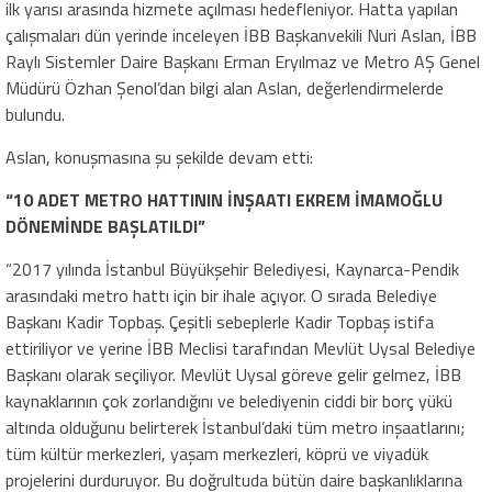
ilk yarısı arasında hizmete açılması hedefleniyor. Hatta yapılan
çalışmaları dün yerinde inceleyen İBB Başkanvekili Nuri Aslan, İBB
Raylı Sistemler Daire Başkanı Erman Eryılmaz ve Metro AŞ Genel
Müdürü Özhan Şenol’dan bilgi alan Aslan, değerlendirmelerde
bulundu.
Aslan, konuşmasına şu şekilde devam etti:
“10 ADET METRO HATTININ İNŞAATI EKREM İMAMOĞLU
DÖNEMİNDE BAŞLATILDI”
“2017 yılında İstanbul Büyükşehir Belediyesi, Kaynarca-Pendik
arasındaki metro hattı için bir ihale açıyor. O sırada Belediye
Başkanı Kadir Topbaş. Çeşitli sebeplerle Kadir Topbaş istifa
ettiriliyor ve yerine İBB Meclisi tarafından Mevlüt Uysal Belediye
Başkanı olarak seçiliyor. Mevlüt Uysal göreve gelir gelmez, İBB
kaynaklarının çok zorlandığını ve belediyenin ciddi bir borç yükü
altında olduğunu belirterek İstanbul’daki tüm metro inşaatlarını;
tüm kültür merkezleri, yaşam merkezleri, köprü ve viyadük
projelerini durduruyor. Bu doğrultuda bütün daire başkanlıklarına