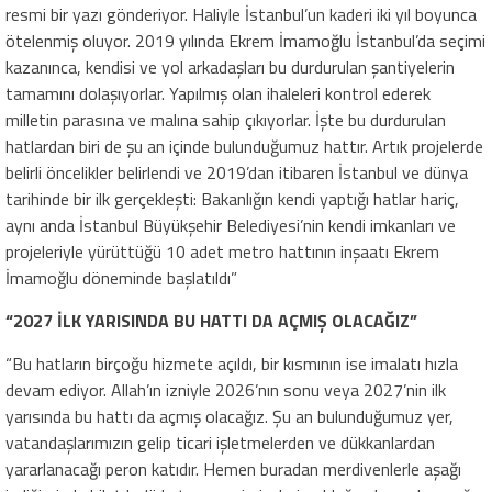
resmi bir yazı gönderiyor. Haliyle İstanbul’un kaderi iki yıl boyunca
ötelenmiş oluyor. 2019 yılında Ekrem İmamoğlu İstanbul’da seçimi
kazanınca, kendisi ve yol arkadaşları bu durdurulan şantiyelerin
tamamını dolaşıyorlar. Yapılmış olan ihaleleri kontrol ederek
milletin parasına ve malına sahip çıkıyorlar. İşte bu durdurulan
hatlardan biri de şu an içinde bulunduğumuz hattır. Artık projelerde
belirli öncelikler belirlendi ve 2019’dan itibaren İstanbul ve dünya
tarihinde bir ilk gerçekleşti: Bakanlığın kendi yaptığı hatlar hariç,
aynı anda İstanbul Büyükşehir Belediyesi’nin kendi imkanları ve
projeleriyle yürüttüğü 10 adet metro hattının inşaatı Ekrem
İmamoğlu döneminde başlatıldı”
“2027 İLK YARISINDA BU HATTI DA AÇMIŞ OLACAĞIZ”
“Bu hatların birçoğu hizmete açıldı, bir kısmının ise imalatı hızla
devam ediyor. Allah’ın izniyle 2026’nın sonu veya 2027’nin ilk
yarısında bu hattı da açmış olacağız. Şu an bulunduğumuz yer,
vatandaşlarımızın gelip ticari işletmelerden ve dükkanlardan
yararlanacağı peron katıdır. Hemen buradan merdivenlerle aşağı