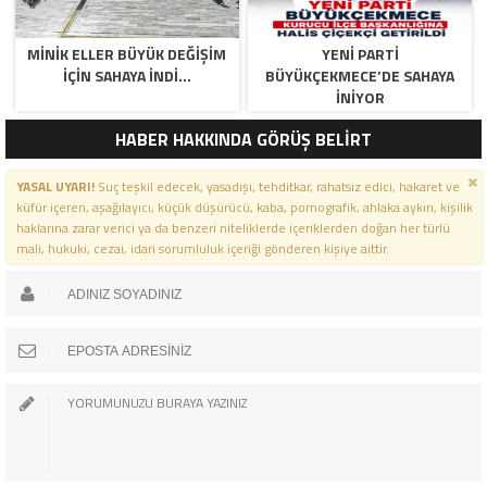
MİNİK ELLER BÜYÜK DEĞİŞİM
YENİ PARTİ
İÇİN SAHAYA İNDİ…
BÜYÜKÇEKMECE’DE SAHAYA
İNİYOR
HABER HAKKINDA GÖRÜŞ BELİRT
YASAL UYARI!
Suç teşkil edecek, yasadışı, tehditkar, rahatsız edici, hakaret ve
küfür içeren, aşağılayıcı, küçük düşürücü, kaba, pornografik, ahlaka aykırı, kişilik
haklarına zarar verici ya da benzeri niteliklerde içeriklerden doğan her türlü
mali, hukuki, cezai, idari sorumluluk içeriği gönderen kişiye aittir.