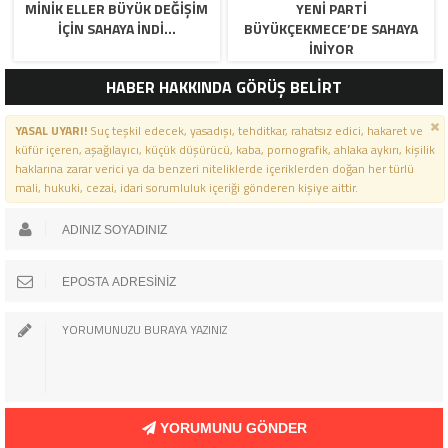
MİNİK ELLER BÜYÜK DEĞİŞİM
YENİ PARTİ
İÇİN SAHAYA İNDİ…
BÜYÜKÇEKMECE’DE SAHAYA
İNİYOR
HABER HAKKINDA GÖRÜŞ BELİRT
YASAL UYARI!
Suç teşkil edecek, yasadışı, tehditkar, rahatsız edici, hakaret ve
küfür içeren, aşağılayıcı, küçük düşürücü, kaba, pornografik, ahlaka aykırı, kişilik
haklarına zarar verici ya da benzeri niteliklerde içeriklerden doğan her türlü
mali, hukuki, cezai, idari sorumluluk içeriği gönderen kişiye aittir.
YORUMUNU GÖNDER