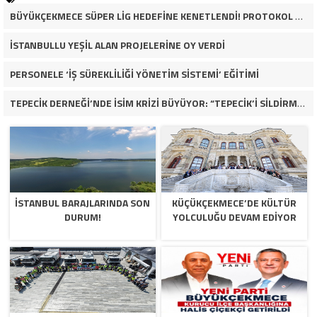
BÜYÜKÇEKMECE SÜPER LİG HEDEFİNE KENETLENDİ! PROTOKOL VE İŞ DÜNYASINDAN BASKETBOL TAKIMINA TAM DESTEK…
İSTANBULLU YEŞİL ALAN PROJELERİNE OY VERDİ
PERSONELE ‘İŞ SÜREKLİLİĞİ YÖNETİM SİSTEMİ’ EĞİTİMİ
TEPECİK DERNEĞİ’NDE İSİM KRİZİ BÜYÜYOR: “TEPECİK’İ SİLDİRMEYECEĞİZ”
İSTANBUL BARAJLARINDA SON
KÜÇÜKÇEKMECE’DE KÜLTÜR
DURUM!
YOLCULUĞU DEVAM EDİYOR