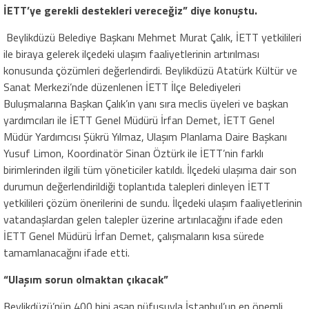
İETT’ye gerekli destekleri vereceğiz” diye konuştu.
Beylikdüzü Belediye Başkanı Mehmet Murat Çalık, İETT yetkilileri
ile biraya gelerek ilçedeki ulaşım faaliyetlerinin artırılması
konusunda çözümleri değerlendirdi. Beylikdüzü Atatürk Kültür ve
Sanat Merkezi’nde düzenlenen İETT İlçe Belediyeleri
Buluşmalarına Başkan Çalık’ın yanı sıra meclis üyeleri ve başkan
yardımcıları ile İETT Genel Müdürü İrfan Demet, İETT Genel
Müdür Yardımcısı Şükrü Yılmaz, Ulaşım Planlama Daire Başkanı
Yusuf Limon, Koordinatör Sinan Öztürk ile İETT’nin farklı
birimlerinden ilgili tüm yöneticiler katıldı. İlçedeki ulaşıma dair son
durumun değerlendirildiği toplantıda talepleri dinleyen İETT
yetkilileri çözüm önerilerini de sundu. İlçedeki ulaşım faaliyetlerinin
vatandaşlardan gelen talepler üzerine artırılacağını ifade eden
İETT Genel Müdürü İrfan Demet, çalışmaların kısa sürede
tamamlanacağını ifade etti.
“Ulaşım sorun olmaktan çıkacak”
Beylikdüzü’nün 400 bini aşan nüfusuyla İstanbul’un en önemli