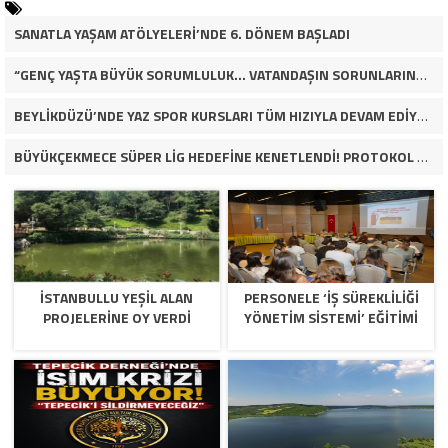
SANATLA YAŞAM ATÖLYELERİ’NDE 6. DÖNEM BAŞLADI
“GENÇ YAŞTA BÜYÜK SORUMLULUK… VATANDAŞIN SORUNLARINA ÇÖZÜM ARIYOR!”
BEYLİKDÜZÜ’NDE YAZ SPOR KURSLARI TÜM HIZIYLA DEVAM EDİYOR
BÜYÜKÇEKMECE SÜPER LİG HEDEFİNE KENETLENDİ! PROTOKOL VE İŞ DÜNYASINDAN BASKETBOL TAKIMINA TAM DESTEK…
İSTANBULLU YEŞİL ALAN
PERSONELE ‘İŞ SÜREKLİLİĞİ
PROJELERİNE OY VERDİ
YÖNETİM SİSTEMİ’ EĞİTİMİ