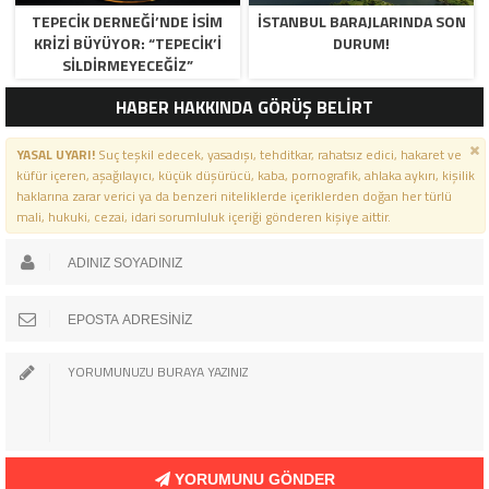
TEPECİK DERNEĞİ’NDE İSİM
İSTANBUL BARAJLARINDA SON
KRİZİ BÜYÜYOR: “TEPECİK’İ
DURUM!
SİLDİRMEYECEĞİZ”
HABER HAKKINDA GÖRÜŞ BELİRT
YASAL UYARI!
Suç teşkil edecek, yasadışı, tehditkar, rahatsız edici, hakaret ve
küfür içeren, aşağılayıcı, küçük düşürücü, kaba, pornografik, ahlaka aykırı, kişilik
haklarına zarar verici ya da benzeri niteliklerde içeriklerden doğan her türlü
mali, hukuki, cezai, idari sorumluluk içeriği gönderen kişiye aittir.
YORUMUNU GÖNDER