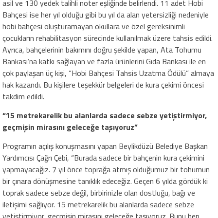
asil ve 130 yedek talihli noter eşliğinde belirlendi. 11 adet Hobi
Bahçesi ise her yıl olduğu gibi bu yıl da alan yetersizliği nedeniyle
hobi bahçesi oluşturamayan okullara ve özel gereksinimli
çocukların rehabilitasyon sürecinde kullanılmak üzere tahsis edildi.
Ayrıca, bahçelerinin bakımını doğru şekilde yapan, Ata Tohumu
Bankası’na katkı sağlayan ve fazla ürünlerini Gıda Bankası ile en
çok paylaşan üç kişi, “Hobi Bahçesi Tahsis Uzatma Ödülü” almaya
hak kazandı. Bu kişilere teşekkür belgeleri de kura çekimi öncesi
takdim edildi.
“15 metrekarelik bu alanlarda sadece sebze yetiştirmiyor,
geçmişin mirasını geleceğe taşıyoruz”
Programın açılış konuşmasını yapan Beylikdüzü Belediye Başkan
Yardımcısı Çağrı Çebi, “Burada sadece bir bahçenin kura çekimini
yapmayacağız. 7 yıl önce toprağa atmış olduğumuz bir tohumun
bir çınara dönüşmesine tanıklık edeceğiz. Geçen 6 yılda gördük ki
toprak sadece sebze değil, birbirinizle olan dostluğu, bağı ve
iletişimi sağlıyor. 15 metrekarelik bu alanlarda sadece sebze
yetiştirmiyor, geçmişin mirasını geleceğe taşıyoruz. Bunu hep