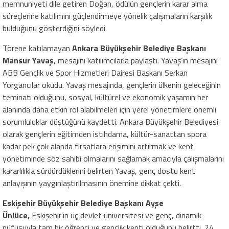
memnuniyeti dile getiren Doğan, ödülün gençlerin karar alma
süreçlerine katılımını güçlendirmeye yönelik çalışmaların karşılık
bulduğunu gösterdiğini söyledi.
Törene katılamayan
Ankara Büyükşehir Belediye Başkanı
Mansur Yavaş
, mesajını katılımcılarla paylaştı. Yavaş’ın mesajını
ABB Gençlik ve Spor Hizmetleri Dairesi Başkanı Serkan
Yorgancılar okudu. Yavaş mesajında, gençlerin ülkenin geleceğinin
teminatı olduğunu, sosyal, kültürel ve ekonomik yaşamın her
alanında daha etkin rol alabilmeleri için yerel yönetimlere önemli
sorumluluklar düştüğünü kaydetti. Ankara Büyükşehir Belediyesi
olarak gençlerin eğitimden istihdama, kültür-sanattan spora
kadar pek çok alanda fırsatlara erişimini artırmak ve kent
yönetiminde söz sahibi olmalarını sağlamak amacıyla çalışmalarını
kararlılıkla sürdürdüklerini belirten Yavaş, genç dostu kent
anlayışının yaygınlaştırılmasının önemine dikkat çekti.
Eskişehir Büyükşehir Belediye Başkanı Ayşe
Ünlüce,
Eskişehir’in üç devlet üniversitesi ve genç, dinamik
nüfusuyla tam bir öğrenci ve gençlik kenti olduğunu belirtti. 24