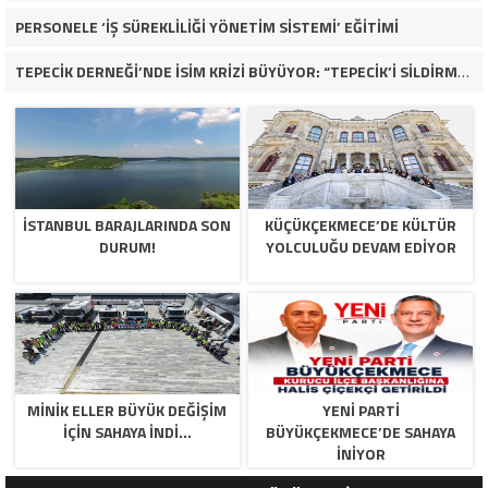
PERSONELE ‘İŞ SÜREKLİLİĞİ YÖNETİM SİSTEMİ’ EĞİTİMİ
TEPECİK DERNEĞİ’NDE İSİM KRİZİ BÜYÜYOR: “TEPECİK’İ SİLDİRMEYECEĞİZ”
İSTANBUL BARAJLARINDA SON
KÜÇÜKÇEKMECE’DE KÜLTÜR
DURUM!
YOLCULUĞU DEVAM EDİYOR
MİNİK ELLER BÜYÜK DEĞİŞİM
YENİ PARTİ
İÇİN SAHAYA İNDİ…
BÜYÜKÇEKMECE’DE SAHAYA
İNİYOR