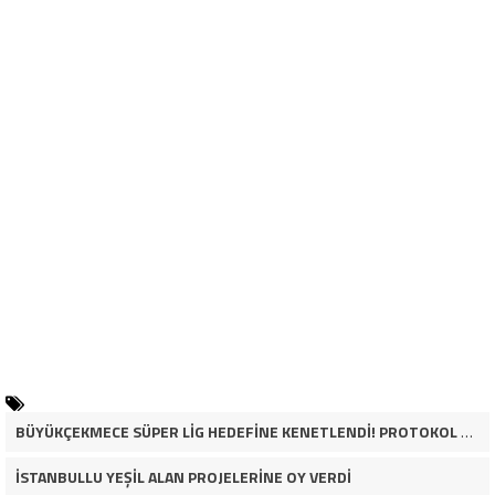
BÜYÜKÇEKMECE SÜPER LİG HEDEFİNE KENETLENDİ! PROTOKOL VE İŞ DÜNYASINDAN BASKETBOL TAKIMINA TAM DESTEK…
İSTANBULLU YEŞİL ALAN PROJELERİNE OY VERDİ