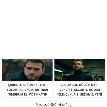
ÇUKUR 3. SEZON 11. YENI
ÇUKUR SON BÖLÜM IZLE-
BÖLÜM FRAGMAN YAYINDA:
ÇUKUR 3. SEZON 8. BÖLÜM
‘UMUDUM ELIMDEN KAYIP
IZLE: ÇUKUR 3. SEZON 9. YENI
GITMESIN’ ÇUKUR 77. SON
BÖLÜM FRAGMANI YAYINLANDI!
BÖLÜM IZLE
Masaüstü Sürümüne Geç