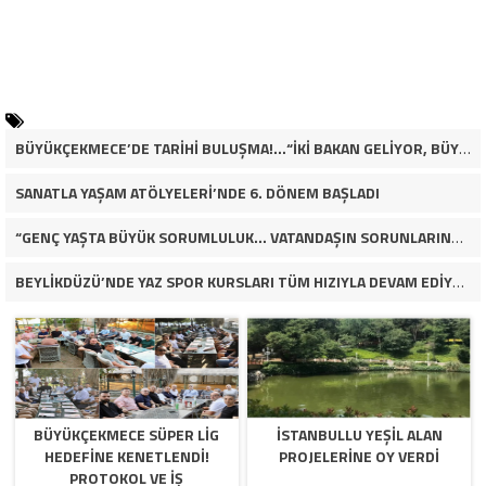
BÜYÜKÇEKMECE’DE TARİHİ BULUŞMA!…“İKİ BAKAN GELİYOR, BÜYÜKÇEKMECE’NİN ADLİYE KADERİ DEĞİŞECEK Mİ?”
SANATLA YAŞAM ATÖLYELERİ’NDE 6. DÖNEM BAŞLADI
“GENÇ YAŞTA BÜYÜK SORUMLULUK… VATANDAŞIN SORUNLARINA ÇÖZÜM ARIYOR!”
BEYLİKDÜZÜ’NDE YAZ SPOR KURSLARI TÜM HIZIYLA DEVAM EDİYOR
BÜYÜKÇEKMECE SÜPER LİG
İSTANBULLU YEŞİL ALAN
HEDEFİNE KENETLENDİ!
PROJELERİNE OY VERDİ
PROTOKOL VE İŞ