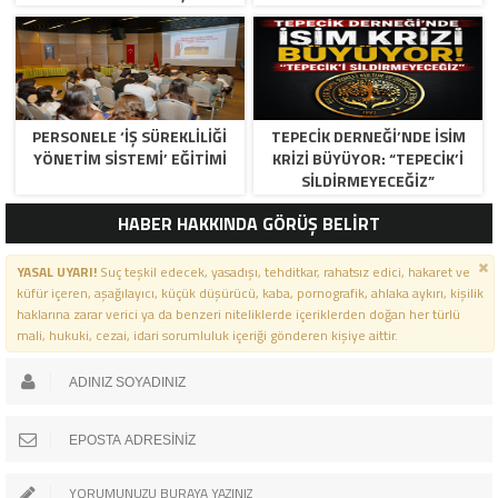
DÜNYASINDAN BASKETBOL
TAKIMINA TAM DESTEK…
PERSONELE ‘İŞ SÜREKLİLİĞİ
TEPECİK DERNEĞİ’NDE İSİM
YÖNETİM SİSTEMİ’ EĞİTİMİ
KRİZİ BÜYÜYOR: “TEPECİK’İ
SİLDİRMEYECEĞİZ”
HABER HAKKINDA GÖRÜŞ BELİRT
YASAL UYARI!
Suç teşkil edecek, yasadışı, tehditkar, rahatsız edici, hakaret ve
küfür içeren, aşağılayıcı, küçük düşürücü, kaba, pornografik, ahlaka aykırı, kişilik
haklarına zarar verici ya da benzeri niteliklerde içeriklerden doğan her türlü
mali, hukuki, cezai, idari sorumluluk içeriği gönderen kişiye aittir.