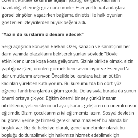
hazırladığı el emeği göz nuru ürünler Esenyurtlu vatandaşlara
görsel bir şölen yaşatırken bağlama dinletisi ile halk oyunları
gösterileri izleyicilerden büyük beğeni aldı.
“Yazın da kurslarımız devam edecek”
Sergi açılışında konuşan Başkan Özer, sanatın ve sanatçının her
daim yanında olacaklarını belirterek şunları söyledi: “Böyle
etkinlikler olunca koşa koşa geliyorum. Sizinle birlikte olmak, sizin
yaptığınız işleri, ürünleri görmek beni sevindiriyor ve Esenyurt’a
dair umutlarımı artırıyor. Öncelikle bu kurslara katılan bütün
kadınları yürekten kutluyorum. Bu kursumuzda bin dört yüz
öğrenci farklı branşlarda eğitim gördü. Dolayısıyla burada da şunun
önemi ortaya çıkıyor: Eğitim önemli bir şey çünkü insanın
niteliklerini, yeteneklerini ortaya çıkaran, geliştiren en önemli unsur
eğitimdir. Bizim çocuklarımızı iyi eğitmemiz lazım. Sosyal devletin
bu görevi yerine getirmesi gerekir ama maalesef bu alanda bir
boşluk var. Biz de belediye olarak, genel yönetimler olarak bu
boşluğu doldurabilmek için halkımıza hizmet edebilmek için