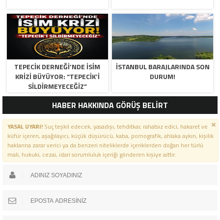
TEPECİK DERNEĞİ’NDE İSİM
İSTANBUL BARAJLARINDA SON
KRİZİ BÜYÜYOR: “TEPECİK’İ
DURUM!
SİLDİRMEYECEĞİZ”
HABER HAKKINDA GÖRÜŞ BELİRT
YASAL UYARI!
Suç teşkil edecek, yasadışı, tehditkar, rahatsız edici, hakaret ve
küfür içeren, aşağılayıcı, küçük düşürücü, kaba, pornografik, ahlaka aykırı, kişilik
haklarına zarar verici ya da benzeri niteliklerde içeriklerden doğan her türlü
mali, hukuki, cezai, idari sorumluluk içeriği gönderen kişiye aittir.