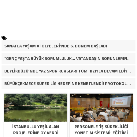
SANATLA YAŞAM ATÖLYELERİ’NDE 6. DÖNEM BAŞLADI
“GENÇ YAŞTA BÜYÜK SORUMLULUK… VATANDAŞIN SORUNLARINA ÇÖZÜM ARIYOR!”
BEYLİKDÜZÜ’NDE YAZ SPOR KURSLARI TÜM HIZIYLA DEVAM EDİYOR
BÜYÜKÇEKMECE SÜPER LİG HEDEFİNE KENETLENDİ! PROTOKOL VE İŞ DÜNYASINDAN BASKETBOL TAKIMINA TAM DESTEK…
İSTANBULLU YEŞİL ALAN
PERSONELE ‘İŞ SÜREKLİLİĞİ
PROJELERİNE OY VERDİ
YÖNETİM SİSTEMİ’ EĞİTİMİ