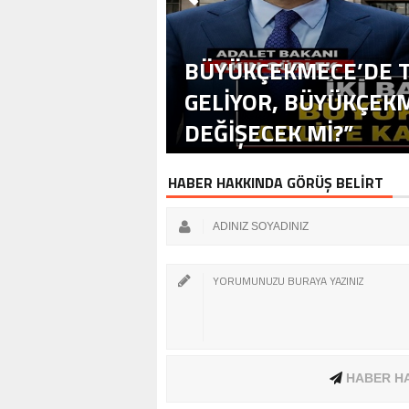
BÜYÜKÇEKMECE’DE T
GELİYOR, BÜYÜKÇEKM
DEĞİŞECEK Mİ?”
HABER HAKKINDA GÖRÜŞ BELİRT
HABER H