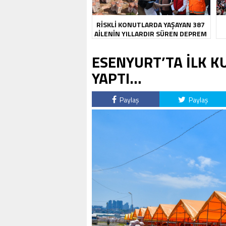
RİSKLİ KONUTLARDA YAŞAYAN 387
AİLENİN YILLARDIR SÜREN DEPREM
KABUSU SONA ERDİ
ESENYURT’TA İLK K
YAPTI…
Paylaş
Paylaş