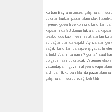
Kurban Bayramı öncesi çalışmalarını sürd
bulunan kurban pazarı alanındaki hazırlık
hijyenik, güvenli ve konforlu bir ortamda
kapsamında 90 dönümlük alanda kapsamlı 
lavabo, duş kabini ve mescit alanları kulla
su bağlantıları da yapıldı. Ayrıca alan gen
sağlıklı bir ortamda alışveriş yapabilmele
artırıldı. Alanın tamamı 7 gün 24 saat ka
bölgede hazır bulunacak. Veteriner ekipler
vatandaşların güvenli alışveriş yapmalar
ardından ilk kurbanlıklar da pazar alanına
çalışmalarını sürdüreceği belirtildi.