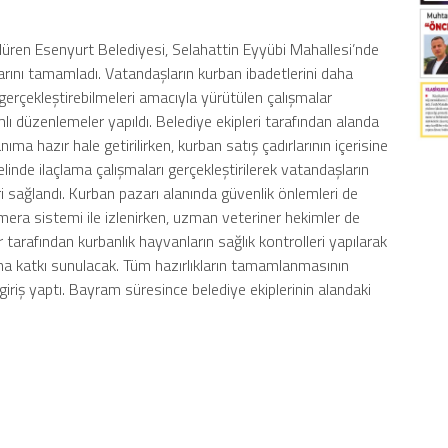
üren Esenyurt Belediyesi, Selahattin Eyyübi Mahallesi’nde
larını tamamladı. Vatandaşların kurban ibadetlerini daha
 gerçekleştirebilmeleri amacıyla yürütülen çalışmalar
düzenlemeler yapıldı. Belediye ekipleri tarafından alanda
nıma hazır hale getirilirken, kurban satış çadırlarının içerisine
elinde ilaçlama çalışmaları gerçekleştirilerek vatandaşların
ri sağlandı. Kurban pazarı alanında güvenlik önlemleri de
mera sistemi ile izlenirken, uzman veteriner hekimler de
 tarafından kurbanlık hayvanların sağlık kontrolleri yapılarak
ına katkı sunulacak. Tüm hazırlıkların tamamlanmasının
 giriş yaptı. Bayram süresince belediye ekiplerinin alandaki