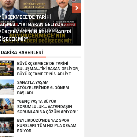
YÜKÇEKMECE’DE TARİHİ
ÜYÜKÇEKMECE SÜPER LİG HEDEFİNE
LUŞMA!…“İKİ BAKAN GELİYOR,
“GENÇ YAŞTA BÜYÜK SORUMLULUK…
TEPECİK DERNEĞİ’NDE İSİM KRİZİ
KENETLENDİ! PROTOKOL VE İŞ
YÜKÇEKMECE’NİN ADLİYE KADERİ
TANBULLU YEŞİL ALAN PROJELERİNE
EYLİKDÜZÜ’NDE YAZ SPOR KURSLARI
ERSONELE ‘İŞ SÜREKLİLİĞİ YÖNETİM
ÜNYASINDAN BASKETBOL TAKIMINA
SANATLA YAŞAM ATÖLYELERİ’NDE 6.
VATANDAŞIN SORUNLARINA ÇÖZÜM
KÜÇÜKÇEKMECE’DE KÜLTÜR
BÜYÜYOR: “TEPECİK’İ
ĞİŞECEK Mİ?”
TANBUL BARAJLARINDA SON DURUM!
TÜM HIZIYLA DEVAM EDİYOR
YOLCULUĞU DEVAM EDİYOR
SİLDİRMEYECEĞİZ”
SİSTEMİ’ EĞİTİMİ
DÖNEM BAŞLADI
TAM DESTEK…
OY VERDİ
ARIYOR!”
ANATLA YAŞAM ATÖLYELERİ’NDE 6. DÖ
 DAKİKA HABERLERİ
BÜYÜKÇEKMECE’DE TARİHİ
BULUŞMA!…“İKİ BAKAN GELİYOR,
BÜYÜKÇEKMECE’NİN ADLİYE
KADERİ DEĞİŞECEK Mİ?”
SANATLA YAŞAM
ATÖLYELERİ’NDE 6. DÖNEM
BAŞLADI
“GENÇ YAŞTA BÜYÜK
SORUMLULUK… VATANDAŞIN
SORUNLARINA ÇÖZÜM ARIYOR!”
BEYLİKDÜZÜ’NDE YAZ SPOR
KURSLARI TÜM HIZIYLA DEVAM
EDİYOR