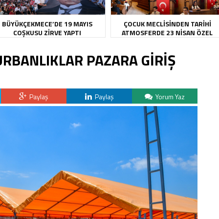
BÜYÜKÇEKMECE’DE 19 MAYIS
ÇOCUK MECLİSİNDEN TARİHİ
COŞKUSU ZİRVE YAPTI
ATMOSFERDE 23 NİSAN ÖZEL
OTURUMU
URBANLIKLAR PAZARA GİRİŞ
Paylaş
Paylaş
Yorum Yaz