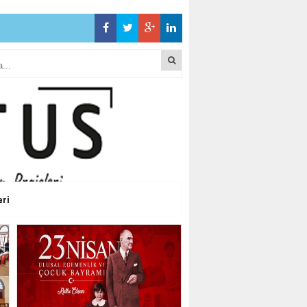
ÖZÜM ARIYOR!”
ÇEKMECE’NİN
ÖZÜM ARIYOR!”
ÇEKMECE’NİN
eri
ÖZÜM ARIYOR!”