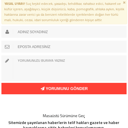
YASAL UYARI!
Suç teşkil edecek, yasadışı, tehditkar, rahatsız edici, hakaret ve
küfür içeren, aşağılayıcı, küçük düşürücü, kaba, pornografik, ahlaka aykırı, kişilik
haklarına zarar verici ya da benzeri niteliklerde içeriklerden doğan her türlü
mali, hukuki, cezai, idari sorumluluk içeriği gönderen kişiye aittir.
YORUMUNU GÖNDER
Masaüstü Sürümüne Geç
Sitemizde yayınlanan haberlerin telif hakları gazete ve haber
kaynaklarına aittir, haberleri kopyalamayınız.