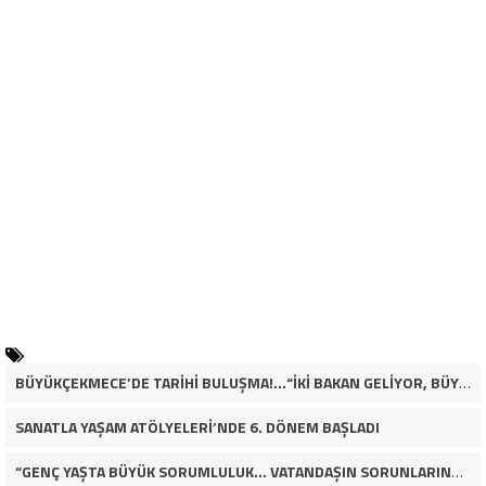
BÜYÜKÇEKMECE’DE TARİHİ BULUŞMA!…“İKİ BAKAN GELİYOR, BÜYÜKÇEKMECE’NİN ADLİYE KADERİ DEĞİŞECEK Mİ?”
SANATLA YAŞAM ATÖLYELERİ’NDE 6. DÖNEM BAŞLADI
“GENÇ YAŞTA BÜYÜK SORUMLULUK… VATANDAŞIN SORUNLARINA ÇÖZÜM ARIYOR!”