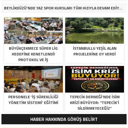
BEYLİKDÜZÜ’NDE YAZ SPOR KURSLARI TÜM HIZIYLA DEVAM EDİYOR
BÜYÜKÇEKMECE SÜPER LİG
İSTANBULLU YEŞİL ALAN
HEDEFİNE KENETLENDİ!
PROJELERİNE OY VERDİ
PROTOKOL VE İŞ
DÜNYASINDAN BASKETBOL
TAKIMINA TAM DESTEK…
PERSONELE ‘İŞ SÜREKLİLİĞİ
TEPECİK DERNEĞİ’NDE İSİM
YÖNETİM SİSTEMİ’ EĞİTİMİ
KRİZİ BÜYÜYOR: “TEPECİK’İ
SİLDİRMEYECEĞİZ”
HABER HAKKINDA GÖRÜŞ BELİRT