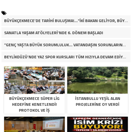
BÜYÜKÇEKMECE’DE TARİHİ BULUŞMA!…“İKİ BAKAN GELİYOR, BÜYÜKÇEKMECE’NİN ADLİYE KADERİ DEĞİŞECEK Mİ?”
SANATLA YAŞAM ATÖLYELERİ’NDE 6. DÖNEM BAŞLADI
“GENÇ YAŞTA BÜYÜK SORUMLULUK… VATANDAŞIN SORUNLARINA ÇÖZÜM ARIYOR!”
BEYLİKDÜZÜ’NDE YAZ SPOR KURSLARI TÜM HIZIYLA DEVAM EDİYOR
BÜYÜKÇEKMECE SÜPER LİG
İSTANBULLU YEŞİL ALAN
HEDEFİNE KENETLENDİ!
PROJELERİNE OY VERDİ
PROTOKOL VE İŞ
DÜNYASINDAN BASKETBOL
TAKIMINA TAM DESTEK…