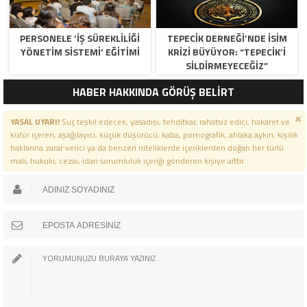
PERSONELE ‘İŞ SÜREKLİLİĞİ
TEPECİK DERNEĞİ’NDE İSİM
YÖNETİM SİSTEMİ’ EĞİTİMİ
KRİZİ BÜYÜYOR: “TEPECİK’İ
SİLDİRMEYECEĞİZ”
HABER HAKKINDA GÖRÜŞ BELİRT
YASAL UYARI!
Suç teşkil edecek, yasadışı, tehditkar, rahatsız edici, hakaret ve
küfür içeren, aşağılayıcı, küçük düşürücü, kaba, pornografik, ahlaka aykırı, kişilik
haklarına zarar verici ya da benzeri niteliklerde içeriklerden doğan her türlü
mali, hukuki, cezai, idari sorumluluk içeriği gönderen kişiye aittir.