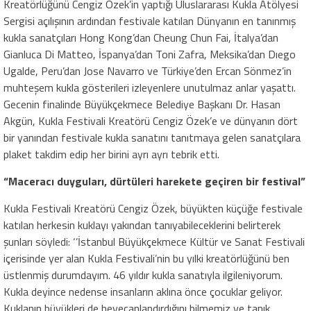
Kreatörlüğünü Cengiz Özek’in yaptığı Uluslararası Kukla Atölyesi
Sergisi açılışının ardından festivale katılan Dünyanın en tanınmış
kukla sanatçıları Hong Kong’dan Cheung Chun Fai, İtalya’dan
Gianluca Di Matteo, İspanya’dan Toni Zafra, Meksika’dan Dıego
Ugalde, Peru’dan Jose Navarro ve Türkiye’den Ercan Sönmez’in
muhteşem kukla gösterileri izleyenlere unutulmaz anlar yaşattı.
Gecenin finalinde Büyükçekmece Belediye Başkanı Dr. Hasan
Akgün, Kukla Festivali Kreatörü Cengiz Özek’e ve dünyanın dört
bir yanından festivale kukla sanatını tanıtmaya gelen sanatçılara
plaket takdim edip her birini ayrı ayrı tebrik etti.
“Maceracı duyguları, dürtüleri harekete geçiren bir festival”
Kukla Festivali Kreatörü Cengiz Özek, büyükten küçüğe festivale
katılan herkesin kuklayı yakından tanıyabileceklerini belirterek
şunları söyledi: ‘’İstanbul Büyükçekmece Kültür ve Sanat Festivali
içerisinde yer alan Kukla Festivali’nin bu yılki kreatörlüğünü ben
üstlenmiş durumdayım. 46 yıldır kukla sanatıyla ilgileniyorum.
Kukla deyince nedense insanların aklına önce çocuklar geliyor.
Kuklanın büyükleri de heyecanlandırdığını bilmemiz ve tanık