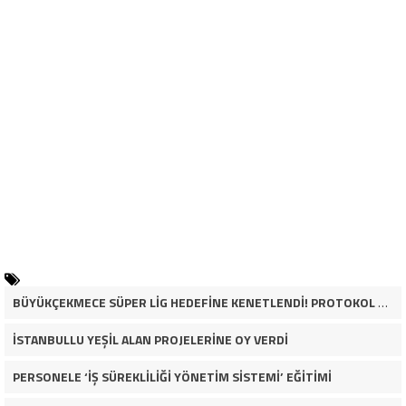
BÜYÜKÇEKMECE SÜPER LİG HEDEFİNE KENETLENDİ! PROTOKOL VE İŞ DÜNYASINDAN BASKETBOL TAKIMINA TAM DESTEK…
İSTANBULLU YEŞİL ALAN PROJELERİNE OY VERDİ
PERSONELE ‘İŞ SÜREKLİLİĞİ YÖNETİM SİSTEMİ’ EĞİTİMİ