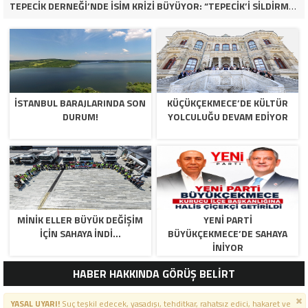
TEPECİK DERNEĞİ’NDE İSİM KRİZİ BÜYÜYOR: “TEPECİK’İ SİLDİRMEYECEĞİZ”
İSTANBUL BARAJLARINDA SON
KÜÇÜKÇEKMECE’DE KÜLTÜR
DURUM!
YOLCULUĞU DEVAM EDİYOR
MİNİK ELLER BÜYÜK DEĞİŞİM
YENİ PARTİ
İÇİN SAHAYA İNDİ…
BÜYÜKÇEKMECE’DE SAHAYA
İNİYOR
HABER HAKKINDA GÖRÜŞ BELİRT
YASAL UYARI!
Suç teşkil edecek, yasadışı, tehditkar, rahatsız edici, hakaret ve