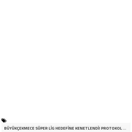
BÜYÜKÇEKMECE SÜPER LİG HEDEFİNE KENETLENDİ! PROTOKOL VE İŞ DÜNYASINDAN BASKETBOL TAKIMINA TAM DESTEK…