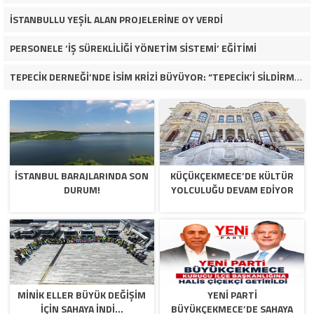
İSTANBULLU YEŞİL ALAN PROJELERİNE OY VERDİ
PERSONELE ‘İŞ SÜREKLİLİĞİ YÖNETİM SİSTEMİ’ EĞİTİMİ
TEPECİK DERNEĞİ’NDE İSİM KRİZİ BÜYÜYOR: “TEPECİK’İ SİLDİRMEYECEĞİZ”
İSTANBUL BARAJLARINDA SON
KÜÇÜKÇEKMECE’DE KÜLTÜR
DURUM!
YOLCULUĞU DEVAM EDİYOR
MİNİK ELLER BÜYÜK DEĞİŞİM
YENİ PARTİ
İÇİN SAHAYA İNDİ…
BÜYÜKÇEKMECE’DE SAHAYA