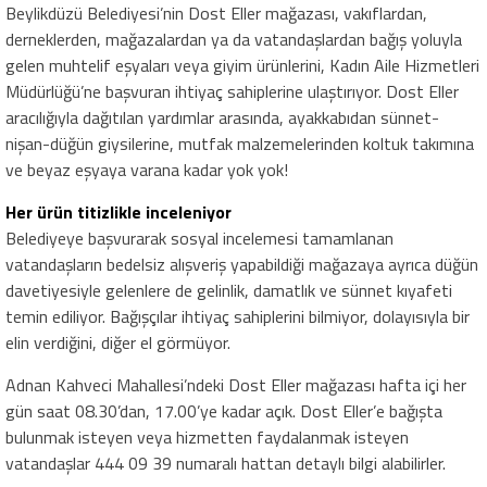
Beylikdüzü Belediyesi’nin Dost Eller mağazası, vakıflardan,
derneklerden, mağazalardan ya da vatandaşlardan bağış yoluyla
gelen muhtelif eşyaları veya giyim ürünlerini, Kadın Aile Hizmetleri
Müdürlüğü’ne başvuran ihtiyaç sahiplerine ulaştırıyor. Dost Eller
aracılığıyla dağıtılan yardımlar arasında, ayakkabıdan sünnet-
nişan-düğün giysilerine, mutfak malzemelerinden koltuk takımına
ve beyaz eşyaya varana kadar yok yok!
Her ürün titizlikle inceleniyor
Belediyeye başvurarak sosyal incelemesi tamamlanan
vatandaşların bedelsiz alışveriş yapabildiği mağazaya ayrıca düğün
davetiyesiyle gelenlere de gelinlik, damatlık ve sünnet kıyafeti
temin ediliyor. Bağışçılar ihtiyaç sahiplerini bilmiyor, dolayısıyla bir
elin verdiğini, diğer el görmüyor.
Adnan Kahveci Mahallesi’ndeki Dost Eller mağazası hafta içi her
gün saat 08.30’dan, 17.00’ye kadar açık. Dost Eller’e bağışta
bulunmak isteyen veya hizmetten faydalanmak isteyen
vatandaşlar 444 09 39 numaralı hattan detaylı bilgi alabilirler.