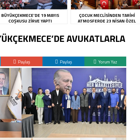
BÜYÜKÇEKMECE’DE 19 MAYIS
ÇOCUK MECLİSİNDEN TARİHİ
COŞKUSU ZİRVE YAPTI
ATMOSFERDE 23 NİSAN ÖZEL
OTURUMU
YÜKÇEKMECE’DE AVUKATLARLA
Paylaş
Paylaş
Yorum Yaz