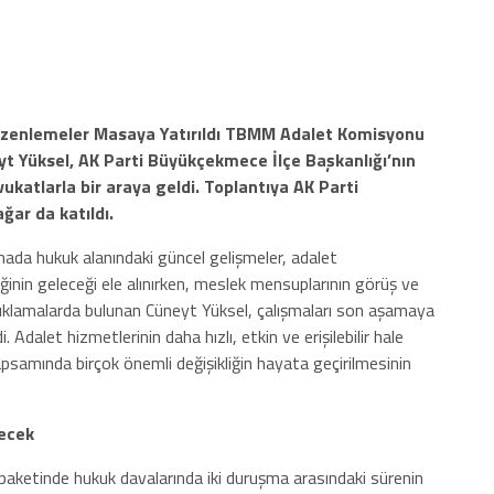
üzenlemeler Masaya Yatırıldı
TBMM Adalet Komisyonu
eyt Yüksel, AK Parti Büyükçekmece İlçe Başkanlığı’nın
ukatlarla bir araya geldi. Toplantıya AK Parti
ar da katıldı.
ada hukuk alanındaki güncel gelişmeler, adalet
eğinin geleceği ele alınırken, meslek mensuplarının görüş ve
açıklamalarda bulunan Cüneyt Yüksel, çalışmaları son aşamaya
. Adalet hizmetlerinin daha hızlı, etkin ve erişilebilir hale
psamında birçok önemli değişikliğin hayata geçirilmesinin
ecek
gı paketinde hukuk davalarında iki duruşma arasındaki sürenin