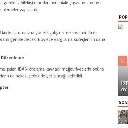
a gereksiz bilirkişi raporları nedeniyle yaşanan zaman
zenlemeler yapılacak.
POP
tkin kullanılmasına yönelik çalışmalar kapsamında e-
mı genişletilecek. Böylece yargılama süreçlerinin daha
i Düzenleme
 gelen IBAN kiralama kaynaklı mağduriyetlerin önüne
B
in de paket içerisinde yer alacağı belirtildi.
İS
P
D
eşter
OY
İS
SON