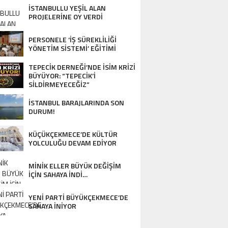
DESTEK…
İSTANBULLU YEŞİL ALAN
PROJELERİNE OY VERDİ
PERSONELE ‘İŞ SÜREKLİLİĞİ
YÖNETİM SİSTEMİ’ EĞİTİMİ
TEPECİK DERNEĞİ’NDE İSİM KRİZİ
BÜYÜYOR: “TEPECİK’İ
SİLDİRMEYECEĞİZ”
İSTANBUL BARAJLARINDA SON
DURUM!
KÜÇÜKÇEKMECE’DE KÜLTÜR
YOLCULUĞU DEVAM EDİYOR
MİNİK ELLER BÜYÜK DEĞİŞİM
İÇİN SAHAYA İNDİ…
YENİ PARTİ BÜYÜKÇEKMECE’DE
SAHAYA İNİYOR