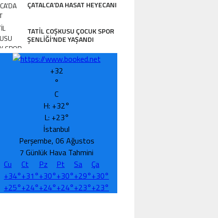
ÇATALCA’DA HASAT HEYECANI
TATİL COŞKUSU ÇOCUK SPOR
ŞENLİĞİ’NDE YAŞANDI
+
32
°
C
H:
+
32°
L:
+
23°
İstanbul
Perşembe, 06 Ağustos
7 Günlük Hava Tahmini
Cu
Ct
Pz
Pt
Sa
Ça
+
34°
+
31°
+
30°
+
30°
+
29°
+
30°
+
25°
+
24°
+
24°
+
24°
+
23°
+
23°