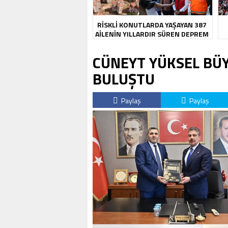
RİSKLİ KONUTLARDA YAŞAYAN 387
AİLENİN YILLARDIR SÜREN DEPREM
KABUSU SONA ERDİ
CÜNEYT YÜKSEL BÜ
BULUŞTU
Paylaş
Paylaş