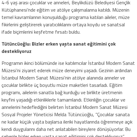
4-6 yaş arası çocuklar ve anneleri, Beylikdüzü Belediyesi Gençlik
Kütüphanesi’nde eğitim ve atölye çalışmalarına katıldı. Müzenin
temel kavramlarının konuşulduğu programa katılan aileler, müze
fikirlerini geliştirerek yaratıcılıklarını ortaya koydu ve sanatsal
ifade biçimlerini keşfetme fırsatı buldu.
Tütüncüoğlu: Bizler erken yaşta sanat eğitimini çok
destekliyoruz
Programın ikinci bölümünde ise katılımcılar İstanbul Modern Sanat
Müzesi’ni ziyaret ederek müze deneyimi yaşadı. Gezinin ardından
İstanbul Modern Sanat Müzesi’nin atölye alanında anneler ve
çocuklar birlikte üç boyutlu müze maketleri tasarladı. Eğitim
programı, ailelerin sanatla bağ kurduğu ve birlikte üretmenin
keyfini yaşadığı etkinliklerle tamamlandı. Etkinliğin çocuklar ve
annelerini hedeflediğini belirten İstanbul Modern Sanat Müzesi
Sosyal Projeler Yöneticisi Melda Tütüncüoğlu, “Çocuklar sanata
ne kadar küçük yaşta başlarsa ileriki hayatlarında öğrenmeye açık
kendi duygularını daha net anlatabilen bireylere dönüşüyorlar. Bu
sebeple bizler erken yaşta sanat eğitimini çok destekliyoruz”