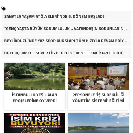
SANATLA YAŞAM ATÖLYELERİ’NDE 6. DÖNEM BAŞLADI
“GENÇ YAŞTA BÜYÜK SORUMLULUK… VATANDAŞIN SORUNLARINA ÇÖZÜM ARIYOR!”
BEYLİKDÜZÜ’NDE YAZ SPOR KURSLARI TÜM HIZIYLA DEVAM EDİYOR
BÜYÜKÇEKMECE SÜPER LİG HEDEFİNE KENETLENDİ! PROTOKOL VE İŞ DÜNYASINDAN BASKETBOL TAKIMINA TAM DESTEK…
İSTANBULLU YEŞİL ALAN
PERSONELE ‘İŞ SÜREKLİLİĞİ
PROJELERİNE OY VERDİ
YÖNETİM SİSTEMİ’ EĞİTİMİ