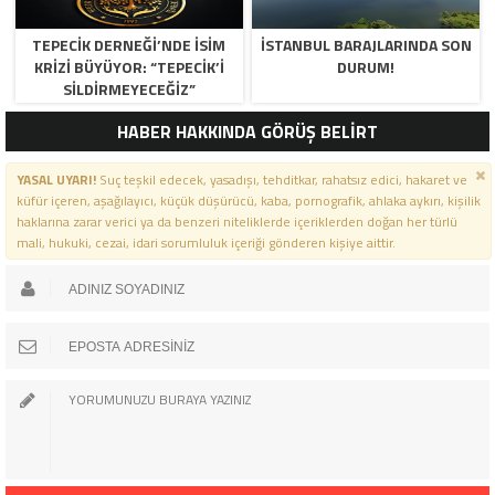
TEPECİK DERNEĞİ’NDE İSİM
İSTANBUL BARAJLARINDA SON
KRİZİ BÜYÜYOR: “TEPECİK’İ
DURUM!
SİLDİRMEYECEĞİZ”
HABER HAKKINDA GÖRÜŞ BELİRT
YASAL UYARI!
Suç teşkil edecek, yasadışı, tehditkar, rahatsız edici, hakaret ve
küfür içeren, aşağılayıcı, küçük düşürücü, kaba, pornografik, ahlaka aykırı, kişilik
haklarına zarar verici ya da benzeri niteliklerde içeriklerden doğan her türlü
mali, hukuki, cezai, idari sorumluluk içeriği gönderen kişiye aittir.