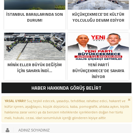
İSTANBUL BARAJLARINDA SON
KÜÇÜKÇEKMECE’DE KÜLTÜR
DURUM!
YOLCULUĞU DEVAM EDİYOR
MİNİK ELLER BÜYÜK DEĞİŞİM
YENİ PARTİ
İÇİN SAHAYA İNDİ…
BÜYÜKÇEKMECE’DE SAHAYA
İNİYOR
HABER HAKKINDA GÖRÜŞ BELİRT
YASAL UYARI!
Suç teşkil edecek, yasadışı, tehditkar, rahatsız edici, hakaret ve
küfür içeren, aşağılayıcı, küçük düşürücü, kaba, pornografik, ahlaka aykırı, kişilik
haklarına zarar verici ya da benzeri niteliklerde içeriklerden doğan her türlü
mali, hukuki, cezai, idari sorumluluk içeriği gönderen kişiye aittir.