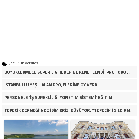
Çocuk Üniversitesi
BÜYÜKÇEKMECE SÜPER LİG HEDEFİNE KENETLENDİ! PROTOKOL VE İŞ DÜNYASINDAN BASKETBOL TAKIMINA TAM DESTEK…
İSTANBULLU YEŞİL ALAN PROJELERİNE OY VERDİ
PERSONELE ‘İŞ SÜREKLİLİĞİ YÖNETİM SİSTEMİ’ EĞİTİMİ
TEPECİK DERNEĞİ’NDE İSİM KRİZİ BÜYÜYOR: “TEPECİK’İ SİLDİRMEYECEĞİZ”