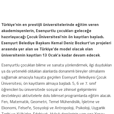
Türkiye’nin en prestijli üniversitelerinde eğitim veren
akademisyenlerin, Esenyurtlu çocukları geleceğe
hazırlayacağı Çocuk Üniversitesi’nin ön kayıtları başladı.
Esenyurt Belediye Başkanı Kemal Deniz Bozkurt’un projeleri
arasında yer alan ve Türkiye’de model olacak olan
üniversitenin kayıtları 13 Ocak’a kadar devam edecek
.
Esenyurtlu çocukları bilime ve sanata yönlendirmek, ilgi duydukları
ya da yetenekli oldukları alanlarda donanımlı bireyler olmalarını
sağlamak amacıyla hayata geçirilen Esenyurt Belediyesi Çocuk
Üniversitesi, ön kayıtlarını almaya başladı. 5, 6 ve 7. sınıf
öğrencileri bu üniversitede sosyal ve zihinsel gelişimlerini
destekleyici aktivitelerle dolu bilimsel programlarda eğitim alacak.
Fen, Matematik, Geometri, Temel Mühendislik, İşletme ve
Ekonomi, Felsefe, Sosyoloji ve Antropoloji, Psikoloji, Uygarlık
Tarihi ve Kültürler, Edebiyat, Hukuk derslerinin yanı sıra Yapay