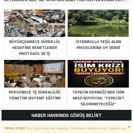
BÜYÜKÇEKMECE SÜPER LİG
İSTANBULLU YEŞİL ALAN
HEDEFİNE KENETLENDİ!
PROJELERİNE OY VERDİ
PROTOKOL VE İŞ
DÜNYASINDAN BASKETBOL
TAKIMINA TAM DESTEK…
PERSONELE ‘İŞ SÜREKLİLİĞİ
TEPECİK DERNEĞİ’NDE İSİM
YÖNETİM SİSTEMİ’ EĞİTİMİ
KRİZİ BÜYÜYOR: “TEPECİK’İ
SİLDİRMEYECEĞİZ”
HABER HAKKINDA GÖRÜŞ BELİRT
YASAL UYARI!
Suç teşkil edecek, yasadışı, tehditkar, rahatsız edici, hakaret ve