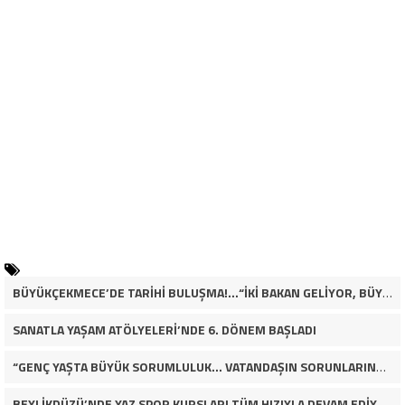
BÜYÜKÇEKMECE’DE TARİHİ BULUŞMA!…“İKİ BAKAN GELİYOR, BÜYÜKÇEKMECE’NİN ADLİYE KADERİ DEĞİŞECEK Mİ?”
SANATLA YAŞAM ATÖLYELERİ’NDE 6. DÖNEM BAŞLADI
“GENÇ YAŞTA BÜYÜK SORUMLULUK… VATANDAŞIN SORUNLARINA ÇÖZÜM ARIYOR!”
BEYLİKDÜZÜ’NDE YAZ SPOR KURSLARI TÜM HIZIYLA DEVAM EDİYOR