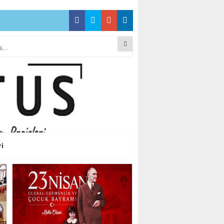
ÖZÜM ARIYOR!”
ÇEKMECE’NİN
ÖZÜM ARIYOR!”
ÇEKMECE’NİN
ri
ÖZÜM ARIYOR!”