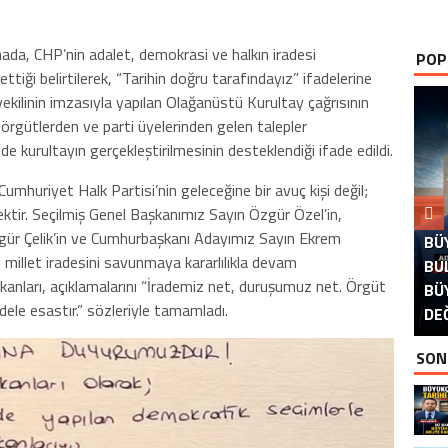
mada, CHP’nin adalet, demokrasi ve halkın iradesi
POP
tiği belirtilerek, “Tarihin doğru tarafındayız” ifadelerine
vekilinin imzasıyla yapılan Olağanüstü Kurultay çağrısının
, örgütlerden ve parti üyelerinden gelen talepler
kurultayın gerçekleştirilmesinin desteklendiği ifade edildi.
Cumhuriyet Halk Partisi’nin geleceğine bir avuç kişi değil;
ektir. Seçilmiş Genel Başkanımız Sayın Özgür Özel’in,
zgür Çelik’in ve Cumhurbaşkanı Adayımız Sayın Ekrem
BÜ
B
illet iradesini savunmaya kararlılıkla devam
BU
kanları, açıklamalarını “İrademiz net, duruşumuz net. Örgüt
BÜ
İS
B
P
D
dele esastır.” sözleriyle tamamladı.
DE
İS
SON