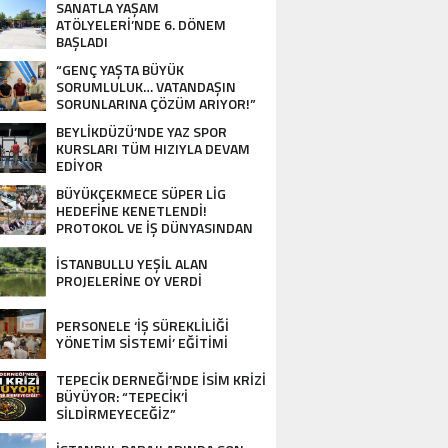
SANATLA YAŞAM
ATÖLYELERİ’NDE 6. DÖNEM
BAŞLADI
“GENÇ YAŞTA BÜYÜK
SORUMLULUK… VATANDAŞIN
SORUNLARINA ÇÖZÜM ARIYOR!”
BEYLİKDÜZÜ’NDE YAZ SPOR
KURSLARI TÜM HIZIYLA DEVAM
EDİYOR
BÜYÜKÇEKMECE SÜPER LİG
HEDEFİNE KENETLENDİ!
PROTOKOL VE İŞ DÜNYASINDAN
BASKETBOL TAKIMINA TAM
DESTEK…
İSTANBULLU YEŞİL ALAN
PROJELERİNE OY VERDİ
PERSONELE ‘İŞ SÜREKLİLİĞİ
YÖNETİM SİSTEMİ’ EĞİTİMİ
TEPECİK DERNEĞİ’NDE İSİM KRİZİ
BÜYÜYOR: “TEPECİK’İ
SİLDİRMEYECEĞİZ”