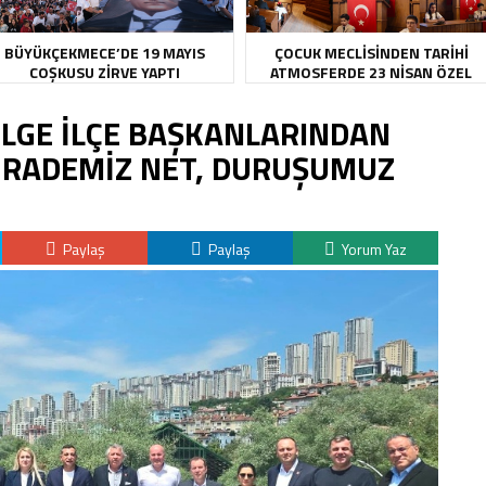
BÜYÜKÇEKMECE’DE 19 MAYIS
ÇOCUK MECLİSİNDEN TARİHİ
COŞKUSU ZİRVE YAPTI
ATMOSFERDE 23 NİSAN ÖZEL
OTURUMU
ÖLGE İLÇE BAŞKANLARINDAN
“İRADEMİZ NET, DURUŞUMUZ
Paylaş
Paylaş
Yorum Yaz