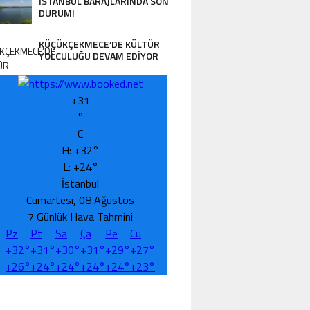
İSTANBUL BARAJLARINDA SON
DURUM!
KÜÇÜKÇEKMECE’DE KÜLTÜR
YOLCULUĞU DEVAM EDİYOR
+
31
°
C
H:
+
32°
L:
+
24°
İstanbul
Cumartesi, 08 Ağustos
7 Günlük Hava Tahmini
Pz
Pt
Sa
Ça
Pe
Cu
+
32°
+
31°
+
30°
+
31°
+
29°
+
27°
+
26°
+
24°
+
24°
+
24°
+
24°
+
23°