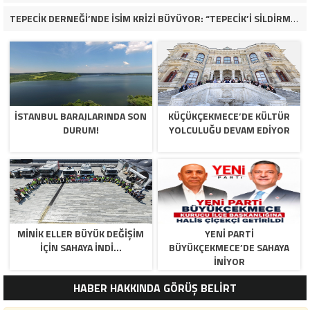
TEPECİK DERNEĞİ’NDE İSİM KRİZİ BÜYÜYOR: “TEPECİK’İ SİLDİRMEYECEĞİZ”
İSTANBUL BARAJLARINDA SON
KÜÇÜKÇEKMECE’DE KÜLTÜR
DURUM!
YOLCULUĞU DEVAM EDİYOR
MİNİK ELLER BÜYÜK DEĞİŞİM
YENİ PARTİ
İÇİN SAHAYA İNDİ…
BÜYÜKÇEKMECE’DE SAHAYA
İNİYOR
HABER HAKKINDA GÖRÜŞ BELİRT