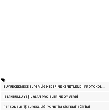
BÜYÜKÇEKMECE SÜPER LİG HEDEFİNE KENETLENDİ! PROTOKOL VE İŞ DÜNYASINDAN BASKETBOL TAKIMINA TAM DESTEK…
İSTANBULLU YEŞİL ALAN PROJELERİNE OY VERDİ
PERSONELE ‘İŞ SÜREKLİLİĞİ YÖNETİM SİSTEMİ’ EĞİTİMİ