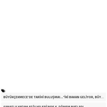
BÜYÜKÇEKMECE’DE TARİHİ BULUŞMA!…“İKİ BAKAN GELİYOR, BÜYÜKÇEKMECE’NİN ADLİYE KADERİ DEĞİŞECEK Mİ?”
SANATLA YAŞAM ATÖLYELERİ’NDE 6. DÖNEM BAŞLADI