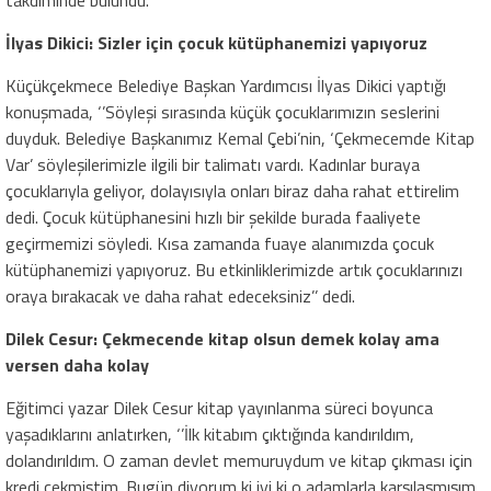
takdiminde bulundu.
İlyas Dikici: Sizler için çocuk kütüphanemizi yapıyoruz
Küçükçekmece Belediye Başkan Yardımcısı İlyas Dikici yaptığı
konuşmada, ‘’Söyleşi sırasında küçük çocuklarımızın seslerini
duyduk. Belediye Başkanımız Kemal Çebi’nin, ‘Çekmecemde Kitap
Var’ söyleşilerimizle ilgili bir talimatı vardı. Kadınlar buraya
çocuklarıyla geliyor, dolayısıyla onları biraz daha rahat ettirelim
dedi. Çocuk kütüphanesini hızlı bir şekilde burada faaliyete
geçirmemizi söyledi. Kısa zamanda fuaye alanımızda çocuk
kütüphanemizi yapıyoruz. Bu etkinliklerimizde artık çocuklarınızı
oraya bırakacak ve daha rahat edeceksiniz’’ dedi.
Dilek Cesur: Çekmecende kitap olsun demek kolay ama
versen daha kolay
Eğitimci yazar Dilek Cesur kitap yayınlanma süreci boyunca
yaşadıklarını anlatırken, ‘’İlk kitabım çıktığında kandırıldım,
dolandırıldım. O zaman devlet memuruydum ve kitap çıkması için
kredi çekmiştim. Bugün diyorum ki iyi ki o adamlarla karşılaşmışım,