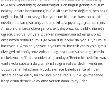
iyi ki beni kandırmışlar, dolandırmışlar. Ben bugün gelmiş olduğum
noktayı onlara borçluyum çünkü o kitabım hazır değilmiş, ben hazır
değilmişim. Allah’ın sevgili kuluymuşum ki benim karşıma o kötü
niyetli insanları çıkartmış ve ben o kitapla piyasaya çıkamamışım.
Ama biz o anlarda olaya şer olarak bakıyoruz, kandırıldık, ihanete
uğradık diyoruz. Bir yere giderken navigasyona adres giriyoruz
ama bazen sohbete, müziğe veya düşünceye dalıyoruz, yolumuzu
kaçırıyoruz. Ama ne yapıyoruz yolumuzu kaçırdık yanlış yola girdik
diye geri mi dönüyoruz yoksa navigasyondan şu sesin gelmesini
mi bekliyoruz: ‘Rota yeniden oluşturuluyor.’Benim bir hedefim var,
yanlış yola sapsam da gitmek istediğim yol var dedim kendime.
Bugün benim kitaplarım Küçükçekmece Belediyesi tarafından
sizlere hediye edildi, bu çok ince bir davranış. Çünkü çekmecende
kitap olsun demek kolay ama versen daha kolay ’’ dedi.