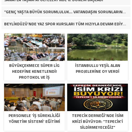
“GENÇ YAŞTA BÜYÜK SORUMLULUK… VATANDAŞIN SORUNLARINA ÇÖZÜM ARIYOR!”
BEYLİKDÜZÜ’NDE YAZ SPOR KURSLARI TÜM HIZIYLA DEVAM EDİYOR
BÜYÜKÇEKMECE SÜPER LİG
İSTANBULLU YEŞİL ALAN
HEDEFİNE KENETLENDİ!
PROJELERİNE OY VERDİ
PROTOKOL VE İŞ
DÜNYASINDAN BASKETBOL
TAKIMINA TAM DESTEK…
PERSONELE ‘İŞ SÜREKLİLİĞİ
TEPECİK DERNEĞİ’NDE İSİM
YÖNETİM SİSTEMİ’ EĞİTİMİ
KRİZİ BÜYÜYOR: “TEPECİK’İ
SİLDİRMEYECEĞİZ”