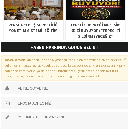
PERSONELE ‘İŞ SÜREKLİLİĞİ
TEPECİK DERNEĞİ’NDE İSİM
YÖNETİM SİSTEMİ’ EĞİTİMİ
KRİZİ BÜYÜYOR: “TEPECİK’İ
SİLDİRMEYECEĞİZ”
HABER HAKKINDA GÖRÜŞ BELİRT
YASAL UYARI!
Suç teşkil edecek, yasadışı, tehditkar, rahatsız edici, hakaret ve
küfür içeren, aşağılayıcı, küçük düşürücü, kaba, pornografik, ahlaka aykırı, kişilik
haklarına zarar verici ya da benzeri niteliklerde içeriklerden doğan her türlü
mali, hukuki, cezai, idari sorumluluk içeriği gönderen kişiye aittir.