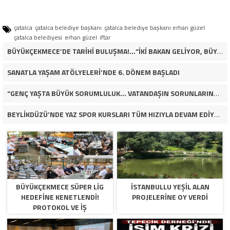
çatalca
çatalca belediye başkanı
çatalca belediye başkanı erhan güzel
çatalca belediyesi
erhan güzel
iftar
BÜYÜKÇEKMECE’DE TARİHİ BULUŞMA!…“İKİ BAKAN GELİYOR, BÜYÜKÇEKMECE’NİN ADLİYE KADERİ DEĞİŞECEK Mİ?”
SANATLA YAŞAM ATÖLYELERİ’NDE 6. DÖNEM BAŞLADI
“GENÇ YAŞTA BÜYÜK SORUMLULUK… VATANDAŞIN SORUNLARINA ÇÖZÜM ARIYOR!”
BEYLİKDÜZÜ’NDE YAZ SPOR KURSLARI TÜM HIZIYLA DEVAM EDİYOR
BÜYÜKÇEKMECE SÜPER LİG
İSTANBULLU YEŞİL ALAN
HEDEFİNE KENETLENDİ!
PROJELERİNE OY VERDİ
PROTOKOL VE İŞ
DÜNYASINDAN BASKETBOL
TAKIMINA TAM DESTEK…