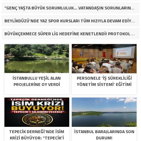
“GENÇ YAŞTA BÜYÜK SORUMLULUK… VATANDAŞIN SORUNLARINA ÇÖZÜM ARIYOR!”
BEYLİKDÜZÜ’NDE YAZ SPOR KURSLARI TÜM HIZIYLA DEVAM EDİYOR
BÜYÜKÇEKMECE SÜPER LİG HEDEFİNE KENETLENDİ! PROTOKOL VE İŞ DÜNYASINDAN BASKETBOL TAKIMINA TAM DESTEK…
İSTANBULLU YEŞİL ALAN
PERSONELE ‘İŞ SÜREKLİLİĞİ
PROJELERİNE OY VERDİ
YÖNETİM SİSTEMİ’ EĞİTİMİ
TEPECİK DERNEĞİ’NDE İSİM
İSTANBUL BARAJLARINDA SON
KRİZİ BÜYÜYOR: “TEPECİK’İ
DURUM!