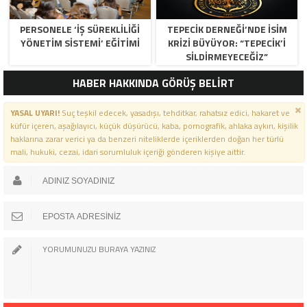
PERSONELE ‘İŞ SÜREKLİLİĞİ
TEPECİK DERNEĞİ’NDE İSİM
YÖNETİM SİSTEMİ’ EĞİTİMİ
KRİZİ BÜYÜYOR: “TEPECİK’İ
SİLDİRMEYECEĞİZ”
HABER HAKKINDA GÖRÜŞ BELİRT
YASAL UYARI!
Suç teşkil edecek, yasadışı, tehditkar, rahatsız edici, hakaret ve
küfür içeren, aşağılayıcı, küçük düşürücü, kaba, pornografik, ahlaka aykırı, kişilik
haklarına zarar verici ya da benzeri niteliklerde içeriklerden doğan her türlü
mali, hukuki, cezai, idari sorumluluk içeriği gönderen kişiye aittir.