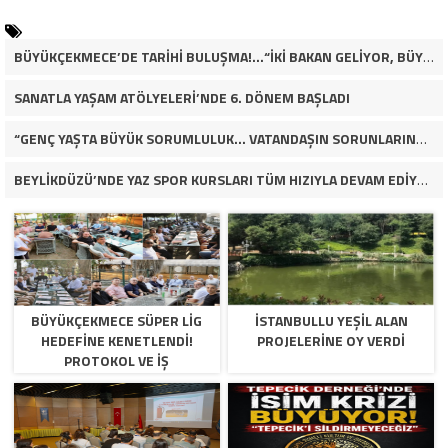
BÜYÜKÇEKMECE’DE TARİHİ BULUŞMA!…“İKİ BAKAN GELİYOR, BÜYÜKÇEKMECE’NİN ADLİYE KADERİ DEĞİŞECEK Mİ?”
SANATLA YAŞAM ATÖLYELERİ’NDE 6. DÖNEM BAŞLADI
“GENÇ YAŞTA BÜYÜK SORUMLULUK… VATANDAŞIN SORUNLARINA ÇÖZÜM ARIYOR!”
BEYLİKDÜZÜ’NDE YAZ SPOR KURSLARI TÜM HIZIYLA DEVAM EDİYOR
BÜYÜKÇEKMECE SÜPER LİG
İSTANBULLU YEŞİL ALAN
HEDEFİNE KENETLENDİ!
PROJELERİNE OY VERDİ
PROTOKOL VE İŞ
DÜNYASINDAN BASKETBOL
TAKIMINA TAM DESTEK…