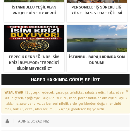
İSTANBULLU YEŞİL ALAN
PERSONELE ‘İŞ SÜREKLİLİĞİ
PROJELERİNE OY VERDİ
YÖNETİM SİSTEMİ’ EĞİTİMİ
TEPECİK DERNEĞİ’NDE İSİM
İSTANBUL BARAJLARINDA SON
KRİZİ BÜYÜYOR: “TEPECİK’İ
DURUM!
SİLDİRMEYECEĞİZ”
HABER HAKKINDA GÖRÜŞ BELİRT
YASAL UYARI!
Suç teşkil edecek, yasadışı, tehditkar, rahatsız edici, hakaret ve
küfür içeren, aşağılayıcı, küçük düşürücü, kaba, pornografik, ahlaka aykırı, kişilik
haklarına zarar verici ya da benzeri niteliklerde içeriklerden doğan her türlü
mali, hukuki, cezai, idari sorumluluk içeriği gönderen kişiye aittir.