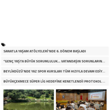
SANATLA YAŞAM ATÖLYELERİ’NDE 6. DÖNEM BAŞLADI
“GENÇ YAŞTA BÜYÜK SORUMLULUK… VATANDAŞIN SORUNLARINA ÇÖZÜM ARIYOR!”
BEYLİKDÜZÜ’NDE YAZ SPOR KURSLARI TÜM HIZIYLA DEVAM EDİYOR
BÜYÜKÇEKMECE SÜPER LİG HEDEFİNE KENETLENDİ! PROTOKOL VE İŞ DÜNYASINDAN BASKETBOL TAKIMINA TAM DESTEK…