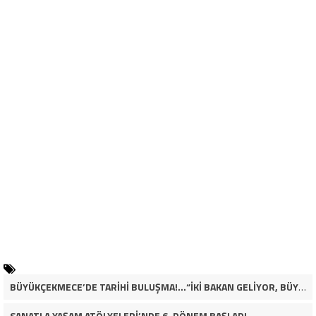
BÜYÜKÇEKMECE’DE TARİHİ BULUŞMA!…“İKİ BAKAN GELİYOR, BÜYÜKÇEKMECE’NİN ADLİYE KADERİ DEĞİŞECEK Mİ?”
SANATLA YAŞAM ATÖLYELERİ’NDE 6. DÖNEM BAŞLADI