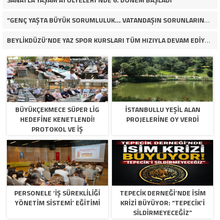
“GENÇ YAŞTA BÜYÜK SORUMLULUK… VATANDAŞIN SORUNLARINA ÇÖZÜM ARIYOR!”
BEYLİKDÜZÜ’NDE YAZ SPOR KURSLARI TÜM HIZIYLA DEVAM EDİYOR
BÜYÜKÇEKMECE SÜPER LİG
İSTANBULLU YEŞİL ALAN
HEDEFİNE KENETLENDİ!
PROJELERİNE OY VERDİ
PROTOKOL VE İŞ
DÜNYASINDAN BASKETBOL
TAKIMINA TAM DESTEK…
PERSONELE ‘İŞ SÜREKLİLİĞİ
TEPECİK DERNEĞİ’NDE İSİM
YÖNETİM SİSTEMİ’ EĞİTİMİ
KRİZİ BÜYÜYOR: “TEPECİK’İ
SİLDİRMEYECEĞİZ”