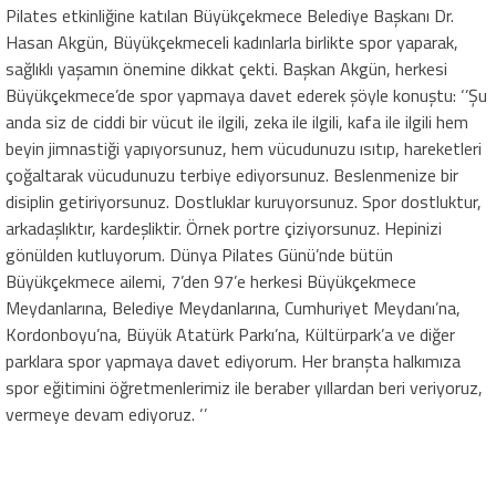
Pilates etkinliğine katılan Büyükçekmece Belediye Başkanı Dr.
Hasan Akgün, Büyükçekmeceli kadınlarla birlikte spor yaparak,
sağlıklı yaşamın önemine dikkat çekti. Başkan Akgün, herkesi
Büyükçekmece’de spor yapmaya davet ederek şöyle konuştu: ‘’Şu
anda siz de ciddi bir vücut ile ilgili, zeka ile ilgili, kafa ile ilgili hem
beyin jimnastiği yapıyorsunuz, hem vücudunuzu ısıtıp, hareketleri
çoğaltarak vücudunuzu terbiye ediyorsunuz. Beslenmenize bir
disiplin getiriyorsunuz. Dostluklar kuruyorsunuz. Spor dostluktur,
arkadaşlıktır, kardeşliktir. Örnek portre çiziyorsunuz. Hepinizi
gönülden kutluyorum. Dünya Pilates Günü’nde bütün
Büyükçekmece ailemi, 7’den 97’e herkesi Büyükçekmece
Meydanlarına, Belediye Meydanlarına, Cumhuriyet Meydanı’na,
Kordonboyu’na, Büyük Atatürk Parkı’na, Kültürpark’a ve diğer
parklara spor yapmaya davet ediyorum. Her branşta halkımıza
spor eğitimini öğretmenlerimiz ile beraber yıllardan beri veriyoruz,
vermeye devam ediyoruz. ‘’