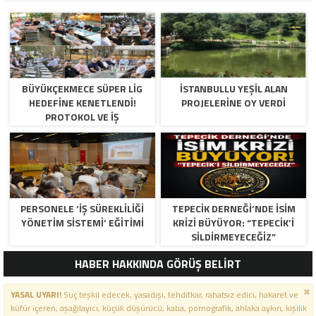
BÜYÜKÇEKMECE SÜPER LİG
İSTANBULLU YEŞİL ALAN
HEDEFİNE KENETLENDİ!
PROJELERİNE OY VERDİ
PROTOKOL VE İŞ
DÜNYASINDAN BASKETBOL
TAKIMINA TAM DESTEK…
PERSONELE ‘İŞ SÜREKLİLİĞİ
TEPECİK DERNEĞİ’NDE İSİM
YÖNETİM SİSTEMİ’ EĞİTİMİ
KRİZİ BÜYÜYOR: “TEPECİK’İ
SİLDİRMEYECEĞİZ”
HABER HAKKINDA GÖRÜŞ BELİRT
YASAL UYARI!
Suç teşkil edecek, yasadışı, tehditkar, rahatsız edici, hakaret ve
küfür içeren, aşağılayıcı, küçük düşürücü, kaba, pornografik, ahlaka aykırı, kişilik