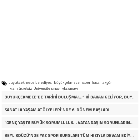
buyukcekmece belediyesi
büyükçekmece haber
hasan akgün
ikram ücretsiz
Üniversite sınavı
yks sınavı
BÜYÜKÇEKMECE’DE TARİHİ BULUŞMA!…“İKİ BAKAN GELİYOR, BÜYÜKÇEKMECE’NİN ADLİYE KADERİ DEĞİŞECEK Mİ?”
SANATLA YAŞAM ATÖLYELERİ’NDE 6. DÖNEM BAŞLADI
“GENÇ YAŞTA BÜYÜK SORUMLULUK… VATANDAŞIN SORUNLARINA ÇÖZÜM ARIYOR!”
BEYLİKDÜZÜ’NDE YAZ SPOR KURSLARI TÜM HIZIYLA DEVAM EDİYOR