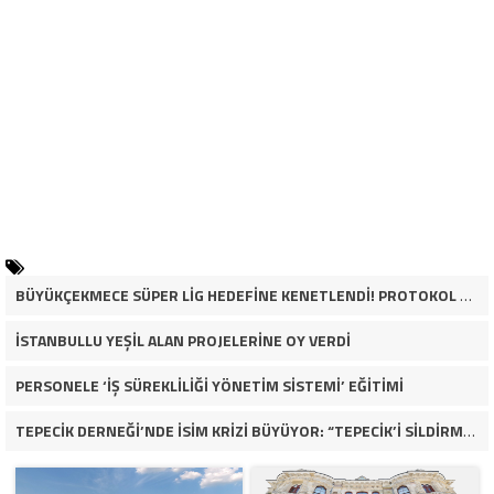
BÜYÜKÇEKMECE SÜPER LİG HEDEFİNE KENETLENDİ! PROTOKOL VE İŞ DÜNYASINDAN BASKETBOL TAKIMINA TAM DESTEK…
İSTANBULLU YEŞİL ALAN PROJELERİNE OY VERDİ
PERSONELE ‘İŞ SÜREKLİLİĞİ YÖNETİM SİSTEMİ’ EĞİTİMİ
TEPECİK DERNEĞİ’NDE İSİM KRİZİ BÜYÜYOR: “TEPECİK’İ SİLDİRMEYECEĞİZ”