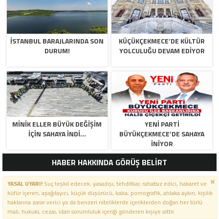
İSTANBUL BARAJLARINDA SON
KÜÇÜKÇEKMECE’DE KÜLTÜR
DURUM!
YOLCULUĞU DEVAM EDİYOR
MİNİK ELLER BÜYÜK DEĞİŞİM
YENİ PARTİ
İÇİN SAHAYA İNDİ…
BÜYÜKÇEKMECE’DE SAHAYA
İNİYOR
HABER HAKKINDA GÖRÜŞ BELİRT
YASAL UYARI!
Suç teşkil edecek, yasadışı, tehditkar, rahatsız edici, hakaret ve
küfür içeren, aşağılayıcı, küçük düşürücü, kaba, pornografik, ahlaka aykırı, kişilik
haklarına zarar verici ya da benzeri niteliklerde içeriklerden doğan her türlü
mali, hukuki, cezai, idari sorumluluk içeriği gönderen kişiye aittir.