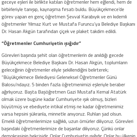
geceye eşleri ile birlikte katılan öğretmenler hem eğlendi, hem de
birbirleriyle tanışıp, kaynaşma fırsatı buldu. Büyükçekmece’de
görev yapan en genç öğretmen Şevval Karabıyık ve en kıdemli
öğretmenler Yılmaz Kurt ve Mustafa Furuncu’ya Belediye Başkanı
Dr. Hasan Akgün tarafından çiçek ve plaket takdim edildi.
“Öğretmenler Cumhuriyetin ışığıdır”
Görevleri başında şehit olan öğretmenlerin de anıldığı gecede
Büyükçekmece Belediye Başkanı Dr. Hasan Akgün, toplumların
geleceğinin öğretmenler eliyle şekillendiğini belirterek;
“Büyükçekmece Belediyesi Geleneksel Öğretmenler Günü
Balosu’ndayız. 5 binden fazla öğretmenimizi eşleriyle beraber
ağırlıyoruz. Başta Başöğretmen Gazi Mustafa Kemal Atatürk
olmak üzere bugüne kadar Cumhuriyete ışık olmuş, bizleri
büyütmüş ve ebediyete intikal etmiş ne kadar öğretmenimiz
varsa hepsini şükranla, minnetle anıyoruz. Ruhları şad olsun.
Emekli öğretmenlerimize sağlıklı, uzun ömürler diliyoruz. Görevleri
başındaki öğretmenlerimize de başarılar diliyoruz. Çünkü onlar
demokrasinin bekçisidir. Onlar Cumhuriyetin ışığıdır. Onlar bu ülkenin