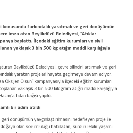
timi konusunda farkındalık yaratmak ve geri dönüşümün
ere imza atan Beylikdüzü Belediyesi, “Atıklar
anya başlattı. İlçedeki eğitim kurumları ve sivil
lanan yaklaşık 3 bin 500 kg atığın maddi karşılığıyla
uşturan Beylikdüzü Belediyesi, çevre bilincini artırmak ve geri
ındalık yaratan projeleri hayata geçirmeye devam ediyor.
ıza Oksijen Olsun” kampanyasıyla ilçedeki eğitim kurumları
a toplanan yaklaşık 3 bin 500 kilogram atığın maddi karşılığıyla
tay’a fidan bağışı yapıldı.
amlı bir adım atıldı
e geri dönüşümün yaygınlaştırılmasını hedefleyen proje ile
e doğaya olan sorumluluğu hatırlatan, sürdürülebilir yaşamı