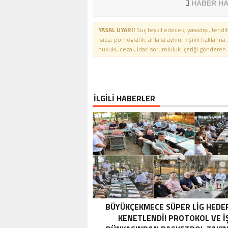
HABER HA
YASAL UYARI!
Suç teşkil edecek, yasadışı, tehdit
kaba, pornografik, ahlaka aykırı, kişilik haklarına
hukuki, cezai, idari sorumluluk içeriği gönderen ki
İLGİLİ HABERLER
BÜYÜKÇEKMECE SÜPER LİG HEDE
KENETLENDİ! PROTOKOL VE İ