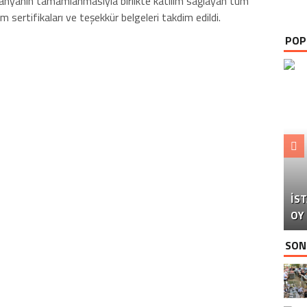
mpanyanın tamamlanmasıyla birlikte katılım sağlayan tüm
 sertifikaları ve teşekkür belgeleri takdim edildi.
POP
B
İS
P
D
OY
İS
SON