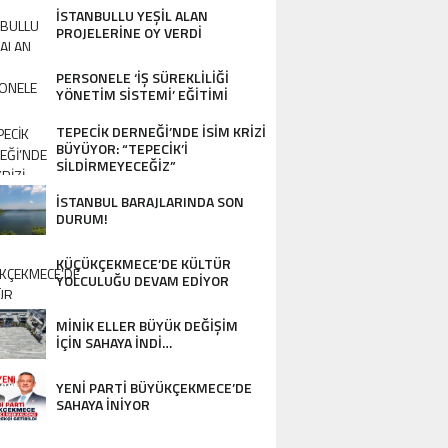
DESTEK…
İSTANBULLU YEŞİL ALAN
PROJELERİNE OY VERDİ
PERSONELE ‘İŞ SÜREKLİLİĞİ
YÖNETİM SİSTEMİ’ EĞİTİMİ
TEPECİK DERNEĞİ’NDE İSİM KRİZİ
BÜYÜYOR: “TEPECİK’İ
SİLDİRMEYECEĞİZ”
İSTANBUL BARAJLARINDA SON
DURUM!
KÜÇÜKÇEKMECE’DE KÜLTÜR
ERSONELE ‘İŞ SÜREKLİLİĞİ YÖNETİM Sİ
YOLCULUĞU DEVAM EDİYOR
ĞİTİMİ
MİNİK ELLER BÜYÜK DEĞİŞİM
İÇİN SAHAYA İNDİ…
YENİ PARTİ BÜYÜKÇEKMECE’DE
SAHAYA İNİYOR