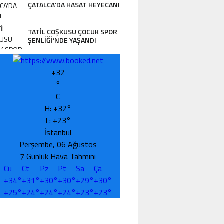
ÇATALCA’DA HASAT HEYECANI
TATİL COŞKUSU ÇOCUK SPOR
ŞENLİĞİ’NDE YAŞANDI
+
32
°
C
H:
+
32°
L:
+
23°
İstanbul
Perşembe, 06 Ağustos
7 Günlük Hava Tahmini
Cu
Ct
Pz
Pt
Sa
Ça
+
34°
+
31°
+
30°
+
30°
+
29°
+
30°
+
25°
+
24°
+
24°
+
24°
+
23°
+
23°