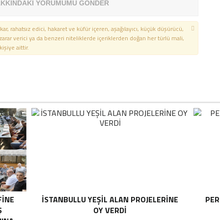
KKINDAKİ YORUMUMU GÖNDER
kar, rahatsız edici, hakaret ve küfür içeren, aşağılayıcı, küçük düşürücü,
 zarar verici ya da benzeri niteliklerde içeriklerden doğan her türlü mali,
şiye aittir.
FİNE
İSTANBULLU YEŞİL ALAN PROJELERİNE
PER
Ş
OY VERDİ