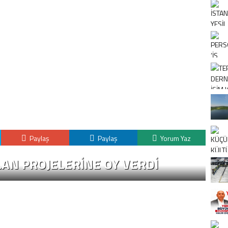
Paylaş
Paylaş
Yorum Yaz
P
LAN PROJELERİNE OY VERDİ
E