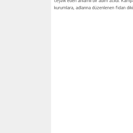
teşvik eden anlamlı bir adım atıldı. Ka
kurumlara, adlarına düzenlenen fidan dikim