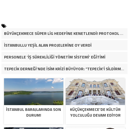
BÜYÜKÇEKMECE SÜPER LİG HEDEFİNE KENETLENDİ! PROTOKOL VE İŞ DÜNYASINDAN BASKETBOL TAKIMINA TAM DESTEK…
İSTANBULLU YEŞİL ALAN PROJELERİNE OY VERDİ
PERSONELE ‘İŞ SÜREKLİLİĞİ YÖNETİM SİSTEMİ’ EĞİTİMİ
TEPECİK DERNEĞİ’NDE İSİM KRİZİ BÜYÜYOR: “TEPECİK’İ SİLDİRMEYECEĞİZ”
İSTANBUL BARAJLARINDA SON
KÜÇÜKÇEKMECE’DE KÜLTÜR
DURUM!
YOLCULUĞU DEVAM EDİYOR