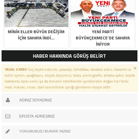
MİNİK ELLER BÜYÜK DEĞİŞİM
YENİ PARTİ
İÇİN SAHAYA İNDİ…
BÜYÜKÇEKMECE’DE SAHAYA
İNİYOR
HABER HAKKINDA GÖRÜŞ BELİRT
YASAL UYARI!
Suç teşkil edecek, yasadışı, tehditkar, rahatsız edici, hakaret ve
küfür içeren, aşağılayıcı, küçük düşürücü, kaba, pornografik, ahlaka aykırı, kişilik
haklarına zarar verici ya da benzeri niteliklerde içeriklerden doğan her türlü
mali, hukuki, cezai, idari sorumluluk içeriği gönderen kişiye aittir.