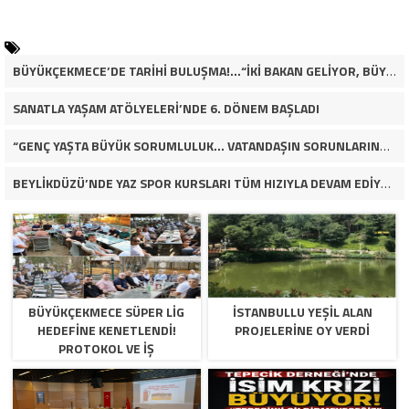
BÜYÜKÇEKMECE’DE TARİHİ BULUŞMA!…“İKİ BAKAN GELİYOR, BÜYÜKÇEKMECE’NİN ADLİYE KADERİ DEĞİŞECEK Mİ?”
SANATLA YAŞAM ATÖLYELERİ’NDE 6. DÖNEM BAŞLADI
“GENÇ YAŞTA BÜYÜK SORUMLULUK… VATANDAŞIN SORUNLARINA ÇÖZÜM ARIYOR!”
BEYLİKDÜZÜ’NDE YAZ SPOR KURSLARI TÜM HIZIYLA DEVAM EDİYOR
BÜYÜKÇEKMECE SÜPER LİG
İSTANBULLU YEŞİL ALAN
HEDEFİNE KENETLENDİ!
PROJELERİNE OY VERDİ
PROTOKOL VE İŞ
DÜNYASINDAN BASKETBOL
TAKIMINA TAM DESTEK…