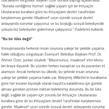
olacaklarını vurguladı. Başkan Özer burada yaptığı açıklamada;
“Burada verdiğimiz hizmet sağlıklı yaşam için bir ihtiyaçtır.
Uluslararası kurallara göre bu ihtiyaçların devlet tarafından
karşılanması gerekir. Maalesef uzun süredir sosyal devlet
anlayışında sorunlar yaşıyoruz ve bu boşluğu sosyal belediyecilik
yoluyla biz belediyeler gidermeye çalışıyoruz.” ifadelerini kullandı.
“Bu bir lüks değil”
Konuşmasında herkesin insan onuruna yakışır bir şekilde yaşama
hakkı olduğunu vurgulayan Esenyurt Belediye Başkanı Prof. Dr.
Ahmet Özer, şunları söyledi: “Biliyorsunuz, maalesef etin kilosu
bin liraya dayandı. Bu yüzden herkes kasaptan ya da pazardan et
alamıyor. Ancak herkesin bu ülkede, bu şehirde insan onuruna
yakışır bir şekilde yaşama hakkı var. Birleşmiş Milletler’in kurallarına
göre her insanın biyolojik olarak hayatta kalabilmesi için günlük
alması gereken protein miktarı belirlenmiş durumda. Bu bir lüks
değil; sağlıklı bir yaşam için zorunlu bir ihtiyaçtır. Uluslararası
kurallara göre de bu ihtiyaçların devlet tarafından karşılanması
gerekir. Maalesef uzun süredir sosyal devlet anlayışında sorunlar