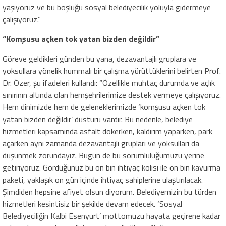
yaşıyoruz ve bu boşluğu sosyal belediyecilik yoluyla gidermeye
çalışıyoruz.”
“Komşusu açken tok yatan bizden değildir”
Göreve geldikleri günden bu yana, dezavantajlı gruplara ve
yoksullara yönelik hummalı bir çalışma yürüttüklerini belirten Prof.
Dr. Özer, şu ifadeleri kullandı: “Özellikle muhtaç durumda ve açlık
sınırının altında olan hemşehrilerimize destek vermeye çalışıyoruz.
Hem dinimizde hem de geleneklerimizde ‘komşusu açken tok
yatan bizden değildir’ düsturu vardır. Bu nedenle, belediye
hizmetleri kapsamında asfalt dökerken, kaldırım yaparken, park
açarken aynı zamanda dezavantajlı grupları ve yoksulları da
düşünmek zorundayız. Bugün de bu sorumluluğumuzu yerine
getiriyoruz. Gördüğünüz bu on bin ihtiyaç kolisi ile on bin kavurma
paketi, yaklaşık on gün içinde ihtiyaç sahiplerine ulaştırılacak.
Şimdiden hepsine afiyet olsun diyorum. Belediyemizin bu türden
hizmetleri kesintisiz bir şekilde devam edecek. ‘Sosyal
Belediyeciliğin Kalbi Esenyurt’ mottomuzu hayata geçirene kadar