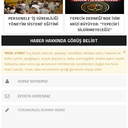
PERSONELE ‘İŞ SÜREKLİLİĞİ
TEPECİK DERNEĞİ’NDE İSİM
YÖNETİM SİSTEMİ’ EĞİTİMİ
KRİZİ BÜYÜYOR: “TEPECİK’İ
SİLDİRMEYECEĞİZ”
HABER HAKKINDA GÖRÜŞ BELİRT
YASAL UYARI!
Suç teşkil edecek, yasadışı, tehditkar, rahatsız edici, hakaret ve
küfür içeren, aşağılayıcı, küçük düşürücü, kaba, pornografik, ahlaka aykırı, kişilik
haklarına zarar verici ya da benzeri niteliklerde içeriklerden doğan her türlü
mali, hukuki, cezai, idari sorumluluk içeriği gönderen kişiye aittir.