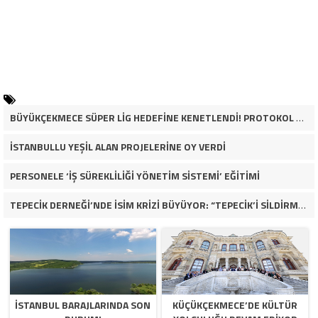
BÜYÜKÇEKMECE SÜPER LİG HEDEFİNE KENETLENDİ! PROTOKOL VE İŞ DÜNYASINDAN BASKETBOL TAKIMINA TAM DESTEK…
İSTANBULLU YEŞİL ALAN PROJELERİNE OY VERDİ
PERSONELE ‘İŞ SÜREKLİLİĞİ YÖNETİM SİSTEMİ’ EĞİTİMİ
TEPECİK DERNEĞİ’NDE İSİM KRİZİ BÜYÜYOR: “TEPECİK’İ SİLDİRMEYECEĞİZ”
İSTANBUL BARAJLARINDA SON
KÜÇÜKÇEKMECE’DE KÜLTÜR