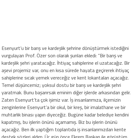
Esenyurt’u bir barış ve kardeşlik şehrine dönüştürmek istediğini
vurgulayan Prof. Özer son olarak şunları ekledi: “Bir barış ve
kardeşlik şehri yaratacağız. İhtiyaç sahiplerine el uzatacağız. Bir
aşevi projemiz var, onu en kısa sürede hayata geçirerek ihtiyaç
sahiplerine sıcak yemek vereceğiz ve kent lokantaları açacağız.
Temel düşüncemiz; yoksul dostu bir barış ve kardeşlik şehri
yaratmak. Bunu başarırsak eminim diğer işlerde arkasından gelir.
Zaten Esenyurt’ta çok işimiz var. İş insanlarımıza, ilçemizin
zenginlerine Esenyurt’a bir okul, bir kreş, bir imalathane ve bir
muhtarlık binası yapın diyeceğiz. Bugüne kadar belediye kendini
kapatmış, bu işlerin önünü açamamış. Biz bu işlerin önünü
açacağız. Ben ilk yaptığım toplantıda iş insanlarımızdan kente
destek sözleri aldım. Üç gün önce Ekrem Başkan ile görüştüm.