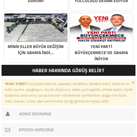
DURUM!
YOLCULUĞU DEVAM EDİYOR
MİNİK ELLER BÜYÜK DEĞİŞİM
YENİ PARTİ
İÇİN SAHAYA İNDİ…
BÜYÜKÇEKMECE’DE SAHAYA
İNİYOR
HABER HAKKINDA GÖRÜŞ BELİRT
YASAL UYARI!
Suç teşkil edecek, yasadışı, tehditkar, rahatsız edici, hakaret ve
küfür içeren, aşağılayıcı, küçük düşürücü, kaba, pornografik, ahlaka aykırı, kişilik
haklarına zarar verici ya da benzeri niteliklerde içeriklerden doğan her türlü
mali, hukuki, cezai, idari sorumluluk içeriği gönderen kişiye aittir.