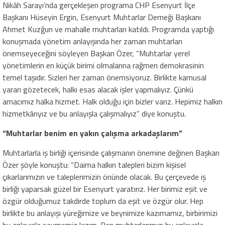
Nikâh Sarayı’nda gerçekleşen programa CHP Esenyurt İlçe
Başkanı Hüseyin Ergin, Esenyurt Muhtarlar Derneği Başkanı
Ahmet Kuzğun ve mahalle muhtarları katıldı. Programda yaptığı
konuşmada yönetim anlayışında her zaman muhtarları
önemseyeceğini söyleyen Başkan Özer, “Muhtarlar yerel
yönetimlerin en küçük birimi olmalarına rağmen demokrasinin
temel taşıdır. Sizleri her zaman önemsiyoruz. Birlikte kamusal
yararı gözetecek, halkı esas alacak işler yapmalıyız. Çünkü
amacımız halka hizmet. Halk olduğu için bizler varız. Hepimiz halkın
hizmetkârıyız ve bu anlayışla çalışmalıyız” diye konuştu.
“Muhtarlar benim en yakın çalışma arkadaşlarım”
Muhtarlarla iş birliği içerisinde çalışmanın önemine değinen Başkan
Özer şöyle konuştu: “Daima halkın talepleri bizim kişisel
çıkarlarımızın ve taleplerimizin önünde olacak. Bu çerçevede iş
birliği yaparsak güzel bir Esenyurt yaratırız. Her birimiz eşit ve
özgür olduğumuz takdirde toplum da eşit ve özgür olur. Hep
birlikte bu anlayışı yüreğimize ve beynimize kazımamız, birbirimizi