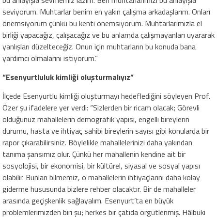
bu anlayışla sevmemiz lazım. Ben muhtarlarımızı bu anlayışla
seviyorum. Muhtarlar benim en yakın çalışma arkadaşlarım. Onları
önemsiyorum çünkü bu kenti önemsiyorum. Muhtarlarımızla el
birliği yapacağız, çalışacağız ve bu anlamda çalışmayanları uyararak
yanlışları düzelteceğiz. Onun için muhtarların bu konuda bana
yardımcı olmalarını istiyorum.”
“Esenyurtluluk kimliği oluşturmalıyız”
İlçede Esenyurtlu kimliği oluşturmayı hedeflediğini söyleyen Prof.
Özer şu ifadelere yer verdi: “Sizlerden bir ricam olacak; Görevli
olduğunuz mahallelerin demografik yapısı, engelli bireylerin
durumu, hasta ve ihtiyaç sahibi bireylerin sayısı gibi konularda bir
rapor çıkarabilirsiniz. Böylelikle mahallelerinizi daha yakından
tanıma şansımız olur. Çünkü her mahallenin kendine ait bir
sosyolojisi, bir ekonomisi, bir kültürel, siyasal ve sosyal yapısı
olabilir. Bunları bilmemiz, o mahallelerin ihtiyaçlarını daha kolay
giderme hususunda bizlere rehber olacaktır. Bir de mahalleler
arasında geçişkenlik sağlayalım. Esenyurt’ta en büyük
problemlerimizden biri şu; herkes bir çatıda örgütlenmiş. Hâlbuki