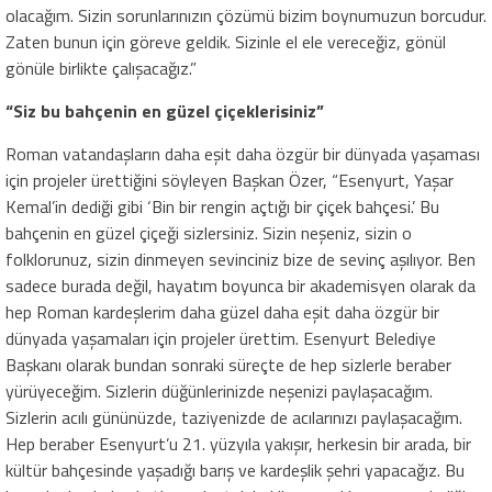
olacağım. Sizin sorunlarınızın çözümü bizim boynumuzun borcudur.
Zaten bunun için göreve geldik. Sizinle el ele vereceğiz, gönül
gönüle birlikte çalışacağız.”
“Siz bu bahçenin en güzel çiçeklerisiniz”
Roman vatandaşların daha eşit daha özgür bir dünyada yaşaması
için projeler ürettiğini söyleyen Başkan Özer, “Esenyurt, Yaşar
Kemal’in dediği gibi ‘Bin bir rengin açtığı bir çiçek bahçesi.’ Bu
bahçenin en güzel çiçeği sizlersiniz. Sizin neşeniz, sizin o
folklorunuz, sizin dinmeyen sevinciniz bize de sevinç aşılıyor. Ben
sadece burada değil, hayatım boyunca bir akademisyen olarak da
hep Roman kardeşlerim daha güzel daha eşit daha özgür bir
dünyada yaşamaları için projeler ürettim. Esenyurt Belediye
Başkanı olarak bundan sonraki süreçte de hep sizlerle beraber
yürüyeceğim. Sizlerin düğünlerinizde neşenizi paylaşacağım.
Sizlerin acılı gününüzde, taziyenizde de acılarınızı paylaşacağım.
Hep beraber Esenyurt’u 21. yüzyıla yakışır, herkesin bir arada, bir
kültür bahçesinde yaşadığı barış ve kardeşlik şehri yapacağız. Bu