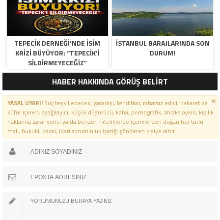
TEPECİK DERNEĞİ’NDE İSİM
İSTANBUL BARAJLARINDA SON
KRİZİ BÜYÜYOR: “TEPECİK’İ
DURUM!
SİLDİRMEYECEĞİZ”
HABER HAKKINDA GÖRÜŞ BELİRT
YASAL UYARI!
Suç teşkil edecek, yasadışı, tehditkar, rahatsız edici, hakaret ve
küfür içeren, aşağılayıcı, küçük düşürücü, kaba, pornografik, ahlaka aykırı, kişilik
haklarına zarar verici ya da benzeri niteliklerde içeriklerden doğan her türlü
mali, hukuki, cezai, idari sorumluluk içeriği gönderen kişiye aittir.