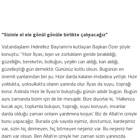
“Sizinle el ele gönül gönüle birlikte çalışacağız”
Vatandaşların Hıdırellez Bayramı’nı kutlayan Başkan Özer şöyle
konuştu: “Hızır İlyas; kışın ve zorlukların geride bırakıldığı,
güzelliğin, bereketin, bolluğun, yeşilin can aldığı, kan aldığı,
güzelleştiği gün demektir. Gününüz kutlu olsun. Bugünün en
önemli yanlarından biri şu; Hızır darda kalanın imdadına yetişir. Hızır
yoklukta, yoksullukta olanın yanında olur. İlyas da suyu, toprağı
korur. Aslında Hızır ile İlyas’ın buluştuğu günün adıdır bugün. Bugün
aynı zamanda bizim için de bir mesajdır. Bize diyorlar ki, ‘Halkınıza
kucak açın, toplumla buluşun, toprağı, suyu koruyun, insanlar
darda olduğu zaman onların yardımına koşun.’ Biz de Allah’ın izniyle
bunu yapacağız. Burada çok sayıda eşimiz, dostumuz, kardeşimiz
var, sizin hiç dinmeyen, hiç bitmeyen neşeniz var. Bu neşeniz her
daim var olsun. Ben Allah’ın izniyle her zaman sizin yanınızda