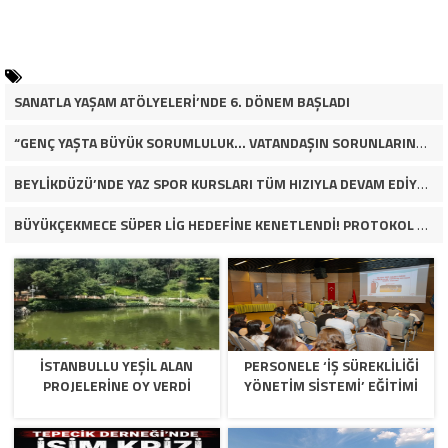
SANATLA YAŞAM ATÖLYELERİ’NDE 6. DÖNEM BAŞLADI
“GENÇ YAŞTA BÜYÜK SORUMLULUK… VATANDAŞIN SORUNLARINA ÇÖZÜM ARIYOR!”
BEYLİKDÜZÜ’NDE YAZ SPOR KURSLARI TÜM HIZIYLA DEVAM EDİYOR
BÜYÜKÇEKMECE SÜPER LİG HEDEFİNE KENETLENDİ! PROTOKOL VE İŞ DÜNYASINDAN BASKETBOL TAKIMINA TAM DESTEK…
İSTANBULLU YEŞİL ALAN
PERSONELE ‘İŞ SÜREKLİLİĞİ
PROJELERİNE OY VERDİ
YÖNETİM SİSTEMİ’ EĞİTİMİ