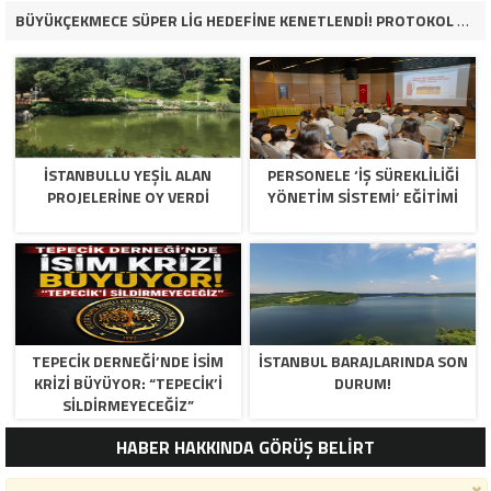
BÜYÜKÇEKMECE SÜPER LİG HEDEFİNE KENETLENDİ! PROTOKOL VE İŞ DÜNYASINDAN BASKETBOL TAKIMINA TAM DESTEK…
İSTANBULLU YEŞİL ALAN
PERSONELE ‘İŞ SÜREKLİLİĞİ
PROJELERİNE OY VERDİ
YÖNETİM SİSTEMİ’ EĞİTİMİ
TEPECİK DERNEĞİ’NDE İSİM
İSTANBUL BARAJLARINDA SON
KRİZİ BÜYÜYOR: “TEPECİK’İ
DURUM!
SİLDİRMEYECEĞİZ”
HABER HAKKINDA GÖRÜŞ BELİRT