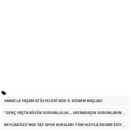
SANATLA YAŞAM ATÖLYELERİ’NDE 6. DÖNEM BAŞLADI
“GENÇ YAŞTA BÜYÜK SORUMLULUK… VATANDAŞIN SORUNLARINA ÇÖZÜM ARIYOR!”
BEYLİKDÜZÜ’NDE YAZ SPOR KURSLARI TÜM HIZIYLA DEVAM EDİYOR