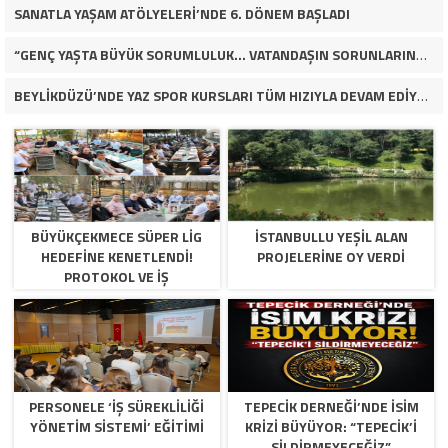
SANATLA YAŞAM ATÖLYELERİ’NDE 6. DÖNEM BAŞLADI
“GENÇ YAŞTA BÜYÜK SORUMLULUK… VATANDAŞIN SORUNLARINA ÇÖZÜM ARIYOR!”
BEYLİKDÜZÜ’NDE YAZ SPOR KURSLARI TÜM HIZIYLA DEVAM EDİYOR
BÜYÜKÇEKMECE SÜPER LİG
İSTANBULLU YEŞİL ALAN
HEDEFİNE KENETLENDİ!
PROJELERİNE OY VERDİ
PROTOKOL VE İŞ
DÜNYASINDAN BASKETBOL
TAKIMINA TAM DESTEK…
PERSONELE ‘İŞ SÜREKLİLİĞİ
TEPECİK DERNEĞİ’NDE İSİM
YÖNETİM SİSTEMİ’ EĞİTİMİ
KRİZİ BÜYÜYOR: “TEPECİK’İ
SİLDİRMEYECEĞİZ”