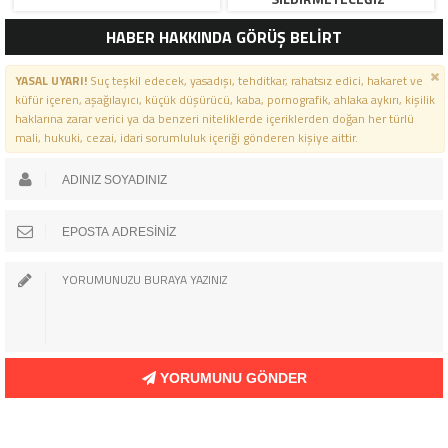
HABER HAKKINDA GÖRÜŞ BELİRT
YASAL UYARI!
Suç teşkil edecek, yasadışı, tehditkar, rahatsız edici, hakaret ve
küfür içeren, aşağılayıcı, küçük düşürücü, kaba, pornografik, ahlaka aykırı, kişilik
haklarına zarar verici ya da benzeri niteliklerde içeriklerden doğan her türlü
mali, hukuki, cezai, idari sorumluluk içeriği gönderen kişiye aittir.
YORUMUNU GÖNDER