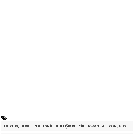
BÜYÜKÇEKMECE’DE TARİHİ BULUŞMA!…“İKİ BAKAN GELİYOR, BÜYÜKÇEKMECE’NİN ADLİYE KADERİ DEĞİŞECEK Mİ?”