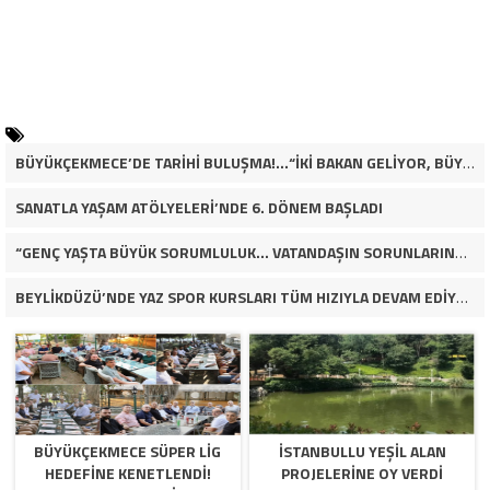
BÜYÜKÇEKMECE’DE TARİHİ BULUŞMA!…“İKİ BAKAN GELİYOR, BÜYÜKÇEKMECE’NİN ADLİYE KADERİ DEĞİŞECEK Mİ?”
SANATLA YAŞAM ATÖLYELERİ’NDE 6. DÖNEM BAŞLADI
“GENÇ YAŞTA BÜYÜK SORUMLULUK… VATANDAŞIN SORUNLARINA ÇÖZÜM ARIYOR!”
BEYLİKDÜZÜ’NDE YAZ SPOR KURSLARI TÜM HIZIYLA DEVAM EDİYOR
BÜYÜKÇEKMECE SÜPER LİG
İSTANBULLU YEŞİL ALAN
HEDEFİNE KENETLENDİ!
PROJELERİNE OY VERDİ