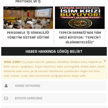
PROTOKOL VE İŞ
DÜNYASINDAN BASKETBOL
TAKIMINA TAM DESTEK…
PERSONELE ‘İŞ SÜREKLİLİĞİ
TEPECİK DERNEĞİ’NDE İSİM
YÖNETİM SİSTEMİ’ EĞİTİMİ
KRİZİ BÜYÜYOR: “TEPECİK’İ
SİLDİRMEYECEĞİZ”
HABER HAKKINDA GÖRÜŞ BELİRT
YASAL UYARI!
Suç teşkil edecek, yasadışı, tehditkar, rahatsız edici, hakaret ve
küfür içeren, aşağılayıcı, küçük düşürücü, kaba, pornografik, ahlaka aykırı, kişilik
haklarına zarar verici ya da benzeri niteliklerde içeriklerden doğan her türlü
mali, hukuki, cezai, idari sorumluluk içeriği gönderen kişiye aittir.