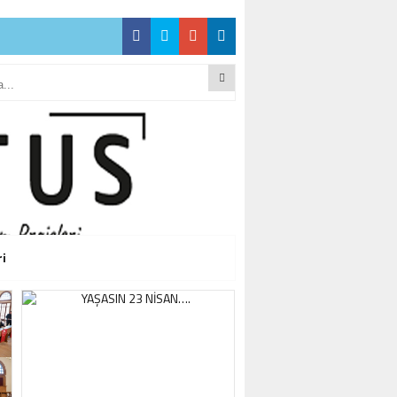
CEĞİZ”
CEĞİZ”
ri