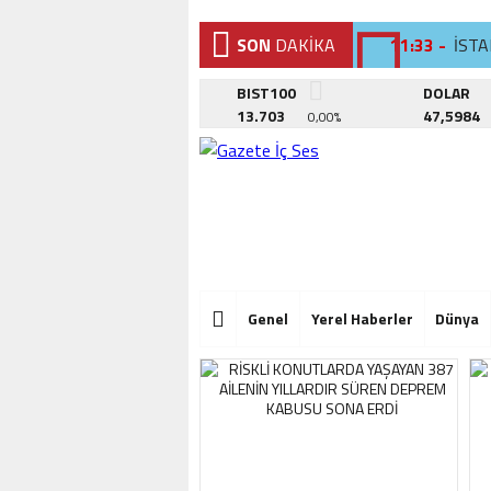
SON
DAKİKA
11:33 -
İST
11:23 -
KÜÇ
BIST100
DOLAR
13.703
47,5984
0,00%
15:11 -
TEPE
11:33 -
İST
11:23 -
KÜÇ
15:11 -
TEPE
11:33 -
İST
Genel
Yerel Haberler
Dünya
11:23 -
KÜÇ