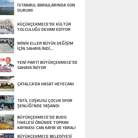
İSTANBUL BARAJLARINDA SON
DURUM!
KÜÇÜKÇEKMECE’DE KÜLTÜR
YOLCULUĞU DEVAM EDİYOR
MİNİK ELLER BÜYÜK DEĞİŞİM
İÇİN SAHAYA İNDİ…
YENİ PARTİ BÜYÜKÇEKMECE’DE
SAHAYA İNİYOR
ÇATALCA’DA HASAT HEYECANI
TATİL COŞKUSU ÇOCUK SPOR
ŞENLİĞİ’NDE YAŞANDI
BÜYÜKÇEKMECE’DE BUDO
İSKELESİ ÖNÜNDE TOPRAK
KAYMASI: CAN KAYBI VE YARALI
YOK…
BÜYÜKÇEKMECE BELEDİYESİ