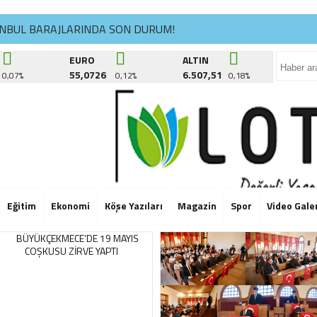
ANBUL BARAJLARINDA SON DURUM!
ÜKÇEKMECE’DE KÜLTÜR YOLCULUĞU DEVAM EDİYOR
EURO
ALTIN
55,0726
6.507,51
0,07%
0,12%
0,18%
CİK DERNEĞİ’NDE İSİM KRİZİ BÜYÜYOR: “TEPECİK’İ SİLDİRMEYE
ANBUL BARAJLARINDA SON DURUM!
ÜKÇEKMECE’DE KÜLTÜR YOLCULUĞU DEVAM EDİYOR
CİK DERNEĞİ’NDE İSİM KRİZİ BÜYÜYOR: “TEPECİK’İ SİLDİRMEYE
ANBUL BARAJLARINDA SON DURUM!
Eğitim
Ekonomi
Köşe Yazıları
Magazin
Spor
Video Gale
ÜKÇEKMECE’DE KÜLTÜR YOLCULUĞU DEVAM EDİYOR