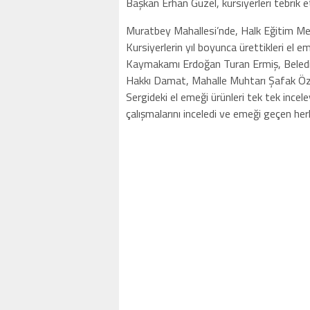
Başkan Erhan Güzel, kursiyerleri tebrik et
Muratbey Mahallesi’nde, Halk Eğitim Merke
Kursiyerlerin yıl boyunca ürettikleri el eme
Kaymakamı Erdoğan Turan Ermiş, Belediy
Hakkı Damat, Mahalle Muhtarı Şafak Öze
Sergideki el emeği ürünleri tek tek incel
çalışmalarını inceledi ve emeği geçen her