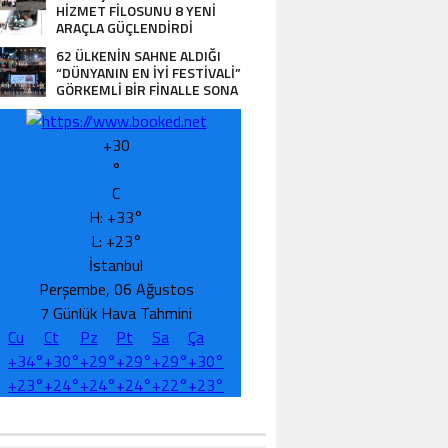
HİZMET FİLOSUNU 8 YENİ
ARAÇLA GÜÇLENDİRDİ
62 ÜLKENİN SAHNE ALDIĞI
“DÜNYANIN EN İYİ FESTİVALİ”
GÖRKEMLİ BİR FİNALLE SONA
ERDİ
+
30
°
C
H:
+
33°
L:
+
23°
İstanbul
Perşembe, 06 Ağustos
7 Günlük Hava Tahmini
Cu
Ct
Pz
Pt
Sa
Ça
+
34°
+
30°
+
29°
+
29°
+
29°
+
30°
+
23°
+
24°
+
24°
+
24°
+
22°
+
23°