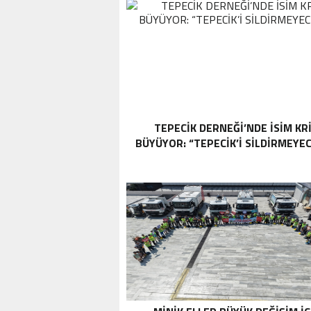
TEPECİK DERNEĞİ’NDE İSİM KRİ
BÜYÜYOR: “TEPECİK’İ SİLDİRMEYE