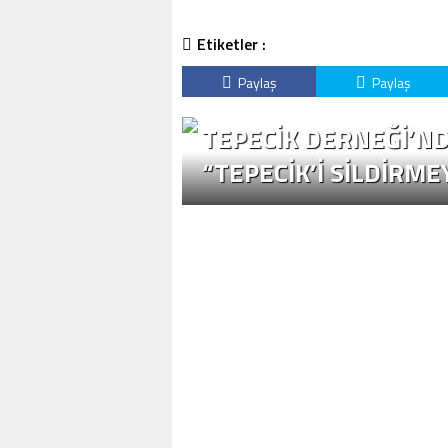
Etiketler :
Paylaş
Paylaş
TEPECİK DERNEĞİ’ND
“TEPECİK’İ SİLDİRME