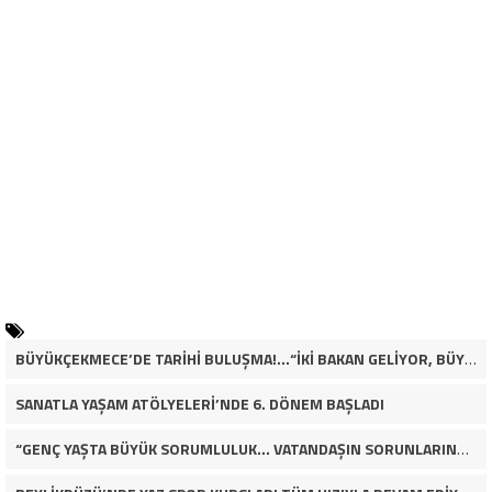
BÜYÜKÇEKMECE’DE TARİHİ BULUŞMA!…“İKİ BAKAN GELİYOR, BÜYÜKÇEKMECE’NİN ADLİYE KADERİ DEĞİŞECEK Mİ?”
SANATLA YAŞAM ATÖLYELERİ’NDE 6. DÖNEM BAŞLADI
“GENÇ YAŞTA BÜYÜK SORUMLULUK… VATANDAŞIN SORUNLARINA ÇÖZÜM ARIYOR!”