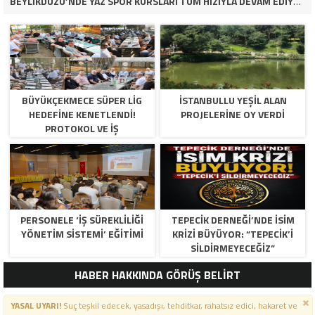
BEYLİKDÜZÜ’NDE YAZ SPOR KURSLARI TÜM HIZIYLA DEVAM EDİYOR
BÜYÜKÇEKMECE SÜPER LİG
İSTANBULLU YEŞİL ALAN
HEDEFİNE KENETLENDİ!
PROJELERİNE OY VERDİ
PROTOKOL VE İŞ
DÜNYASINDAN BASKETBOL
TAKIMINA TAM DESTEK…
PERSONELE ‘İŞ SÜREKLİLİĞİ
TEPECİK DERNEĞİ’NDE İSİM
YÖNETİM SİSTEMİ’ EĞİTİMİ
KRİZİ BÜYÜYOR: “TEPECİK’İ
SİLDİRMEYECEĞİZ”
HABER HAKKINDA GÖRÜŞ BELİRT
YASAL UYARI!
Suç teşkil edecek, yasadışı, tehditkar, rahatsız edici, hakaret ve