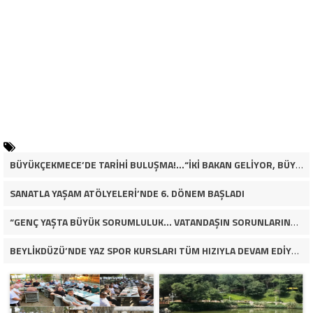
BÜYÜKÇEKMECE’DE TARİHİ BULUŞMA!…“İKİ BAKAN GELİYOR, BÜYÜKÇEKMECE’NİN ADLİYE KADERİ DEĞİŞECEK Mİ?”
SANATLA YAŞAM ATÖLYELERİ’NDE 6. DÖNEM BAŞLADI
“GENÇ YAŞTA BÜYÜK SORUMLULUK… VATANDAŞIN SORUNLARINA ÇÖZÜM ARIYOR!”
BEYLİKDÜZÜ’NDE YAZ SPOR KURSLARI TÜM HIZIYLA DEVAM EDİYOR