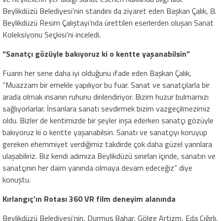
Beylikdüzü Belediyesi’nin standını da ziyaret eden Başkan Çalık, 8.
Beylikdüzü Resim Çalıştayı’nda ürettilen eserlerden oluşan Sanat
Koleksiyonu Seçkisi’ni inceledi.
“Sanatçı gözüyle bakıyoruz ki o kentte yaşanabilsin”
Fuarın her sene daha iyi olduğunu ifade eden Başkan Çalık,
“Muazzam bir emekle yapılıyor bu fuar. Sanat ve sanatçılarla bir
arada olmak insanın ruhunu dinlendiriyor. Bizim huzur bulmamızı
sağlıyorlarlar. İnsanlara sanatı sevdirmek bizim vazgeçilmezimiz
oldu. Bizler de kentimizde bir şeyler inşa ederken sanatçı gözüyle
bakıyoruz ki o kentte yaşanabilsin. Sanatı ve sanatçıyı koruyup
gereken ehemmiyet verdiğimiz takdirde çok daha güzel yarınlara
ulaşabiliriz. Biz kendi adımıza Beylikdüzü sınırları içinde, sanatın ve
sanatçının her daim yanında olmaya devam edeceğiz” diye
konuştu.
Kırlangıç’ın Rotası 360 VR film deneyim alanında
Beylikdüzü Belediyesi’nin, Durmuş Bahar, Gölge Artizm, Eda Çığırlı,