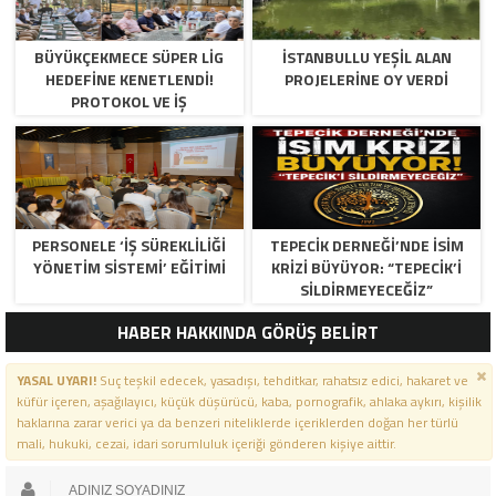
BÜYÜKÇEKMECE SÜPER LİG
İSTANBULLU YEŞİL ALAN
HEDEFİNE KENETLENDİ!
PROJELERİNE OY VERDİ
PROTOKOL VE İŞ
DÜNYASINDAN BASKETBOL
TAKIMINA TAM DESTEK…
PERSONELE ‘İŞ SÜREKLİLİĞİ
TEPECİK DERNEĞİ’NDE İSİM
YÖNETİM SİSTEMİ’ EĞİTİMİ
KRİZİ BÜYÜYOR: “TEPECİK’İ
SİLDİRMEYECEĞİZ”
HABER HAKKINDA GÖRÜŞ BELİRT
YASAL UYARI!
Suç teşkil edecek, yasadışı, tehditkar, rahatsız edici, hakaret ve
küfür içeren, aşağılayıcı, küçük düşürücü, kaba, pornografik, ahlaka aykırı, kişilik
haklarına zarar verici ya da benzeri niteliklerde içeriklerden doğan her türlü
mali, hukuki, cezai, idari sorumluluk içeriği gönderen kişiye aittir.