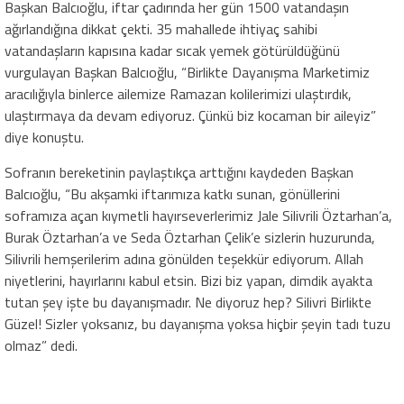
Başkan Balcıoğlu, iftar çadırında her gün 1500 vatandaşın
ağırlandığına dikkat çekti. 35 mahallede ihtiyaç sahibi
vatandaşların kapısına kadar sıcak yemek götürüldüğünü
vurgulayan Başkan Balcıoğlu, “Birlikte Dayanışma Marketimiz
aracılığıyla binlerce ailemize Ramazan kolilerimizi ulaştırdık,
ulaştırmaya da devam ediyoruz. Çünkü biz kocaman bir aileyiz”
diye konuştu.
Sofranın bereketinin paylaştıkça arttığını kaydeden Başkan
Balcıoğlu, “Bu akşamki iftarımıza katkı sunan, gönüllerini
soframıza açan kıymetli hayırseverlerimiz Jale Silivrili Öztarhan’a,
Burak Öztarhan’a ve Seda Öztarhan Çelik’e sizlerin huzurunda,
Silivrili hemşerilerim adına gönülden teşekkür ediyorum. Allah
niyetlerini, hayırlarını kabul etsin. Bizi biz yapan, dimdik ayakta
tutan şey işte bu dayanışmadır. Ne diyoruz hep? Silivri Birlikte
Güzel! Sizler yoksanız, bu dayanışma yoksa hiçbir şeyin tadı tuzu
olmaz” dedi.