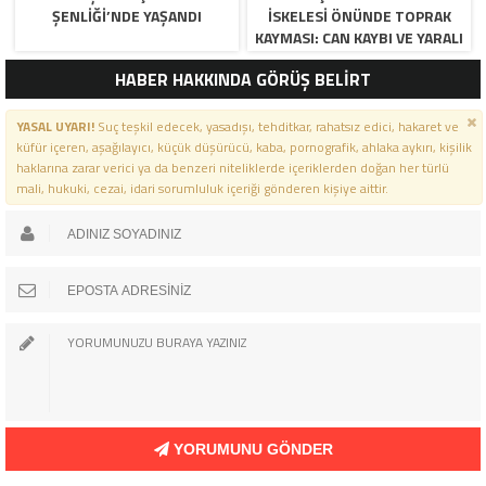
ŞENLİĞİ’NDE YAŞANDI
İSKELESİ ÖNÜNDE TOPRAK
KAYMASI: CAN KAYBI VE YARALI
YOK…
HABER HAKKINDA GÖRÜŞ BELİRT
YASAL UYARI!
Suç teşkil edecek, yasadışı, tehditkar, rahatsız edici, hakaret ve
küfür içeren, aşağılayıcı, küçük düşürücü, kaba, pornografik, ahlaka aykırı, kişilik
haklarına zarar verici ya da benzeri niteliklerde içeriklerden doğan her türlü
mali, hukuki, cezai, idari sorumluluk içeriği gönderen kişiye aittir.
YORUMUNU GÖNDER