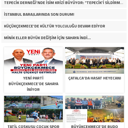
TEPECİK DERNEĞİ’NDE İSİM KRİZİ BÜYÜYOR: “TEPECİK’İ SİLDİRMEYECEĞİZ”
İSTANBUL BARAJLARINDA SON DURUM!
KÜÇÜKÇEKMECE’DE KÜLTÜR YOLCULUĞU DEVAM EDİYOR
MİNİK ELLER BÜYÜK DEĞİŞİM İÇİN SAHAYA İNDİ…
YENİ PARTİ
ÇATALCA’DA HASAT HEYECANI
BÜYÜKÇEKMECE’DE SAHAYA
İNİYOR
TATİL COŞKUSU ÇOCUK SPOR
BÜYÜKÇEKMECE’DE BUDO