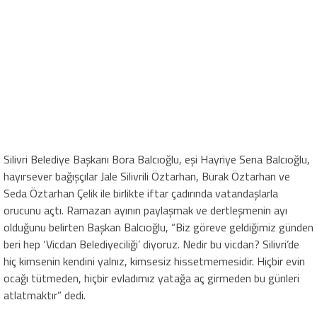
Silivri Belediye Başkanı Bora Balcıoğlu, eşi Hayriye Sena Balcıoğlu,
hayırsever bağışçılar Jale Silivrili Öztarhan, Burak Öztarhan ve
Seda Öztarhan Çelik ile birlikte iftar çadırında vatandaşlarla
orucunu açtı. Ramazan ayının paylaşmak ve dertleşmenin ayı
olduğunu belirten Başkan Balcıoğlu, “Biz göreve geldiğimiz günden
beri hep ‘Vicdan Belediyeciliği’ diyoruz. Nedir bu vicdan? Silivri’de
hiç kimsenin kendini yalnız, kimsesiz hissetmemesidir. Hiçbir evin
ocağı tütmeden, hiçbir evladımız yatağa aç girmeden bu günleri
atlatmaktır” dedi.