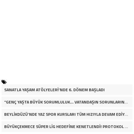
SANATLA YAŞAM ATÖLYELERİ’NDE 6. DÖNEM BAŞLADI
“GENÇ YAŞTA BÜYÜK SORUMLULUK… VATANDAŞIN SORUNLARINA ÇÖZÜM ARIYOR!”
BEYLİKDÜZÜ’NDE YAZ SPOR KURSLARI TÜM HIZIYLA DEVAM EDİYOR
BÜYÜKÇEKMECE SÜPER LİG HEDEFİNE KENETLENDİ! PROTOKOL VE İŞ DÜNYASINDAN BASKETBOL TAKIMINA TAM DESTEK…