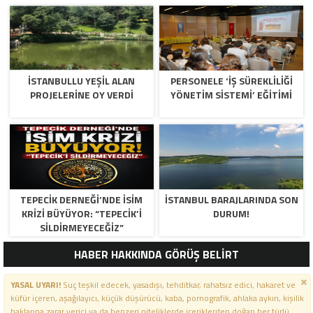
İSTANBULLU YEŞİL ALAN
PERSONELE ‘İŞ SÜREKLİLİĞİ
PROJELERİNE OY VERDİ
YÖNETİM SİSTEMİ’ EĞİTİMİ
TEPECİK DERNEĞİ’NDE İSİM
İSTANBUL BARAJLARINDA SON
KRİZİ BÜYÜYOR: “TEPECİK’İ
DURUM!
SİLDİRMEYECEĞİZ”
HABER HAKKINDA GÖRÜŞ BELİRT
YASAL UYARI!
Suç teşkil edecek, yasadışı, tehditkar, rahatsız edici, hakaret ve
küfür içeren, aşağılayıcı, küçük düşürücü, kaba, pornografik, ahlaka aykırı, kişilik
haklarına zarar verici ya da benzeri niteliklerde içeriklerden doğan her türlü