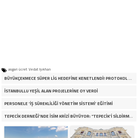
asgari ücret
Vedat Işıkhan
BÜYÜKÇEKMECE SÜPER LİG HEDEFİNE KENETLENDİ! PROTOKOL VE İŞ DÜNYASINDAN BASKETBOL TAKIMINA TAM DESTEK…
İSTANBULLU YEŞİL ALAN PROJELERİNE OY VERDİ
PERSONELE ‘İŞ SÜREKLİLİĞİ YÖNETİM SİSTEMİ’ EĞİTİMİ
TEPECİK DERNEĞİ’NDE İSİM KRİZİ BÜYÜYOR: “TEPECİK’İ SİLDİRMEYECEĞİZ”