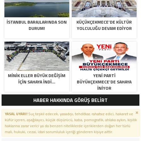
İSTANBUL BARAJLARINDA SON
KÜÇÜKÇEKMECE’DE KÜLTÜR
DURUM!
YOLCULUĞU DEVAM EDİYOR
MİNİK ELLER BÜYÜK DEĞİŞİM
YENİ PARTİ
İÇİN SAHAYA İNDİ…
BÜYÜKÇEKMECE’DE SAHAYA
İNİYOR
HABER HAKKINDA GÖRÜŞ BELİRT
YASAL UYARI!
Suç teşkil edecek, yasadışı, tehditkar, rahatsız edici, hakaret ve
küfür içeren, aşağılayıcı, küçük düşürücü, kaba, pornografik, ahlaka aykırı, kişilik
haklarına zarar verici ya da benzeri niteliklerde içeriklerden doğan her türlü
mali, hukuki, cezai, idari sorumluluk içeriği gönderen kişiye aittir.