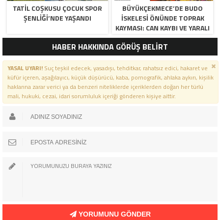
TATİL COŞKUSU ÇOCUK SPOR
BÜYÜKÇEKMECE’DE BUDO
ŞENLİĞİ’NDE YAŞANDI
İSKELESİ ÖNÜNDE TOPRAK
KAYMASI: CAN KAYBI VE YARALI
YOK…
HABER HAKKINDA GÖRÜŞ BELİRT
YASAL UYARI!
Suç teşkil edecek, yasadışı, tehditkar, rahatsız edici, hakaret ve
küfür içeren, aşağılayıcı, küçük düşürücü, kaba, pornografik, ahlaka aykırı, kişilik
haklarına zarar verici ya da benzeri niteliklerde içeriklerden doğan her türlü
mali, hukuki, cezai, idari sorumluluk içeriği gönderen kişiye aittir.
YORUMUNU GÖNDER