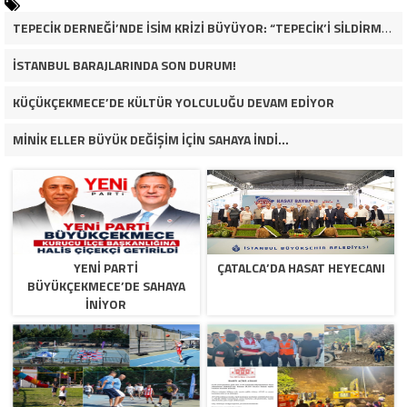
TEPECİK DERNEĞİ’NDE İSİM KRİZİ BÜYÜYOR: “TEPECİK’İ SİLDİRMEYECEĞİZ”
İSTANBUL BARAJLARINDA SON DURUM!
KÜÇÜKÇEKMECE’DE KÜLTÜR YOLCULUĞU DEVAM EDİYOR
MİNİK ELLER BÜYÜK DEĞİŞİM İÇİN SAHAYA İNDİ…
YENİ PARTİ
ÇATALCA’DA HASAT HEYECANI
BÜYÜKÇEKMECE’DE SAHAYA
İNİYOR