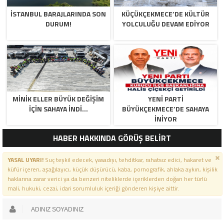
İSTANBUL BARAJLARINDA SON
KÜÇÜKÇEKMECE’DE KÜLTÜR
DURUM!
YOLCULUĞU DEVAM EDİYOR
MİNİK ELLER BÜYÜK DEĞİŞİM
YENİ PARTİ
İÇİN SAHAYA İNDİ…
BÜYÜKÇEKMECE’DE SAHAYA
İNİYOR
HABER HAKKINDA GÖRÜŞ BELİRT
YASAL UYARI!
Suç teşkil edecek, yasadışı, tehditkar, rahatsız edici, hakaret ve
küfür içeren, aşağılayıcı, küçük düşürücü, kaba, pornografik, ahlaka aykırı, kişilik
haklarına zarar verici ya da benzeri niteliklerde içeriklerden doğan her türlü
mali, hukuki, cezai, idari sorumluluk içeriği gönderen kişiye aittir.