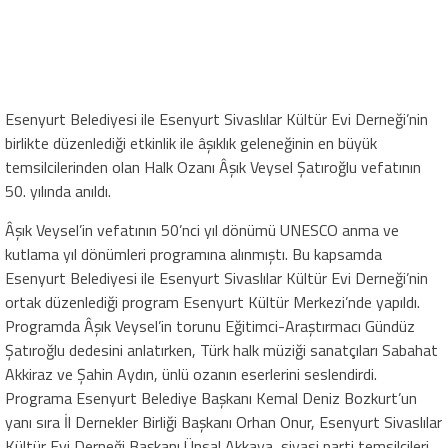
Esenyurt Belediyesi ile Esenyurt Sivaslılar Kültür Evi Derneği’nin
birlikte düzenlediği etkinlik ile âşıklık geleneğinin en büyük
temsilcilerinden olan Halk Ozanı Âşık Veysel Şatıroğlu vefatının
50. yılında anıldı.
Âşık Veysel’in vefatının 50’nci yıl dönümü UNESCO anma ve
kutlama yıl dönümleri programına alınmıştı. Bu kapsamda
Esenyurt Belediyesi ile Esenyurt Sivaslılar Kültür Evi Derneği’nin
ortak düzenlediği program Esenyurt Kültür Merkezi’nde yapıldı.
Programda Âşık Veysel’in torunu Eğitimci-Araştırmacı Gündüz
Şatıroğlu dedesini anlatırken, Türk halk müziği sanatçıları Sabahat
Akkiraz ve Şahin Aydın, ünlü ozanın eserlerini seslendirdi.
Programa Esenyurt Belediye Başkanı Kemal Deniz Bozkurt’un
yanı sıra İl Dernekler Birliği Başkanı Orhan Onur, Esenyurt Sivaslılar
Kültür Evi Derneği Başkanı Ünsal Akkaya, siyasi parti temsilcileri,