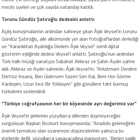
meclis üyeleri ve çok sayıda vatandaş katıldı.
Torunu Gündüz Şatıroğlu dedesini anlattı
Açılış konuşmalarının ardından sahneye çıkan Âşık Veysel’in torunu
Gündüz Şatıroğlu, aile albümünde yer alan fotoğraflardan derlediği
ve “Karanlıktan Aydınlığa Dedem Âşık Veysel” isimli dijital
gösterim eşliğinde dedesi Veysel’i anlattı. Şatıroğlu’nun ardından
Türk halk müziği sanatçısı Sabahat Akkiraz ve Şahin Aydın sahne
aldı. Akkiraz ve Aydın sahnede; Âşık Veysel’in; “Anlatmam Derdimi
Dertsiz İnsana, Ben Gidersem Sazım Sen Kal, Beni Hor Görme
Kardeşim, Uzun İnce Bir Yoldayım” gibi gönüllere taht kurmuş
türkülerini seslendirdi.
“Türkiye coğrafyasının her bir köşesinde ayrı değerimiz var”
Âşık Veysel’in şiirlerinin yüzyıllarca dillerden düşmeyeceğini
vurgulayan Başkan Bozkurt konuşmasında; “Anadolu geleneğinin
önemli temsilcisi olan ozanımızın düşüncelerinin yalnızca bu
günlerde değil, yüzyıllarca yaşayacağına inanıyorum. ‘Benim sadık