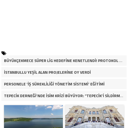
BÜYÜKÇEKMECE SÜPER LİG HEDEFİNE KENETLENDİ! PROTOKOL VE İŞ DÜNYASINDAN BASKETBOL TAKIMINA TAM DESTEK…
İSTANBULLU YEŞİL ALAN PROJELERİNE OY VERDİ
PERSONELE ‘İŞ SÜREKLİLİĞİ YÖNETİM SİSTEMİ’ EĞİTİMİ
TEPECİK DERNEĞİ’NDE İSİM KRİZİ BÜYÜYOR: “TEPECİK’İ SİLDİRMEYECEĞİZ”