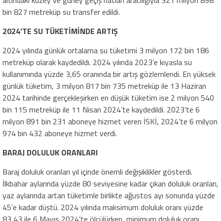
altındaki kuzey ve güney geçiş hatları aracılığıyla 321 milyon 898
bin 827 metreküp su transfer edildi.
2024’TE SU TÜKETİMİNDE ARTIŞ
2024 yılında günlük ortalama su tüketimi 3 milyon 172 bin 186
metreküp olarak kaydedildi. 2024 yılında 2023’e kıyasla su
kullanımında yüzde 3,65 oranında bir artış gözlemlendi. En yüksek
günlük tüketim, 3 milyon 817 bin 735 metreküp ile 13 Haziran
2024 tarihinde gerçekleşirken en düşük tüketim ise 2 milyon 540
bin 115 metreküp ile 11 Nisan 2024’te kaydedildi. 2023’te 6
milyon 891 bin 231 aboneye hizmet veren İSKİ, 2024’te 6 milyon
974 bin 432 aboneye hizmet verdi.
BARAJ DOLULUK ORANLARI
Baraj doluluk oranları yıl içinde önemli değişiklikler gösterdi.
İlkbahar aylarında yüzde 80 seviyesine kadar çıkan doluluk oranları,
yaz aylarında artan tüketimle birlikte ağustos ayı sonunda yüzde
45’e kadar düştü. 2024 yılında maksimum doluluk oranı yüzde
83,43 ile 6 Mayıs 2024’te ölçülürken, minimum doluluk oranı