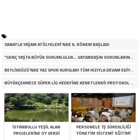
SANATLA YAŞAM ATÖLYELERİ’NDE 6. DÖNEM BAŞLADI
“GENÇ YAŞTA BÜYÜK SORUMLULUK… VATANDAŞIN SORUNLARINA ÇÖZÜM ARIYOR!”
BEYLİKDÜZÜ’NDE YAZ SPOR KURSLARI TÜM HIZIYLA DEVAM EDİYOR
BÜYÜKÇEKMECE SÜPER LİG HEDEFİNE KENETLENDİ! PROTOKOL VE İŞ DÜNYASINDAN BASKETBOL TAKIMINA TAM DESTEK…
İSTANBULLU YEŞİL ALAN
PERSONELE ‘İŞ SÜREKLİLİĞİ
PROJELERİNE OY VERDİ
YÖNETİM SİSTEMİ’ EĞİTİMİ