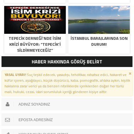
TEPECİK DERNEĞİ’NDE İSİM
İSTANBUL BARAJLARINDA SON
KRİZİ BÜYÜYOR: “TEPECİK’İ
DURUM!
SİLDİRMEYECEĞİZ”
HABER HAKKINDA GÖRÜŞ BELİRT
YASAL UYARI!
Suç teşkil edecek, yasadışı, tehditkar, rahatsız edici, hakaret ve
küfür içeren, aşağılayıcı, küçük düşürücü, kaba, pornografik, ahlaka aykırı, kişilik
haklarına zarar verici ya da benzeri niteliklerde içeriklerden doğan her türlü
mali, hukuki, cezai, idari sorumluluk içeriği gönderen kişiye aittir.