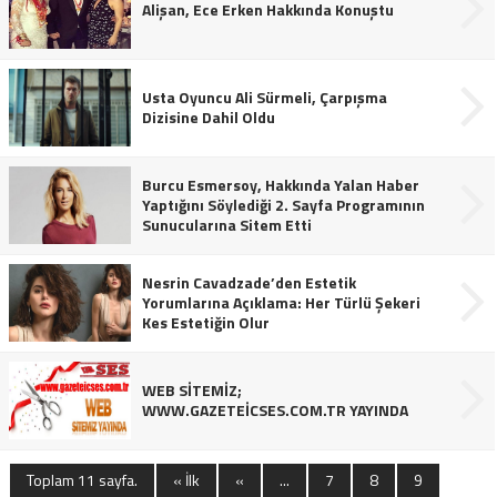
Alişan, Ece Erken Hakkında Konuştu
Usta Oyuncu Ali Sürmeli, Çarpışma
Dizisine Dahil Oldu
Burcu Esmersoy, Hakkında Yalan Haber
Yaptığını Söylediği 2. Sayfa Programının
Sunucularına Sitem Etti
Nesrin Cavadzade’den Estetik
Yorumlarına Açıklama: Her Türlü Şekeri
Kes Estetiğin Olur
WEB SİTEMİZ;
WWW.GAZETEİCSES.COM.TR YAYINDA
Toplam 11 sayfa.
« İlk
«
...
7
8
9