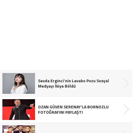
Sevda Erginci’nin Lavabo Pozu Sosyal
Medyayı İkiye Böldü
OZAN GÜVEN SERENAY’LA BORNOZLU
FOTOĞRAFINI PAYLAŞTI